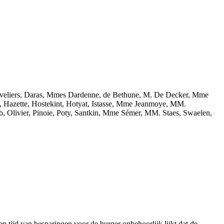
oveliers, Daras, Mmes Dardenne, de Bethune, M. De Decker, Mme
 Hazette, Hostekint, Hotyat, Istasse, Mme Jeanmoye, MM.
livier, Pinoie, Poty, Santkin, Mme Sémer, MM. Staes, Swaelen,
en tijd van besparingen voor de burger onbehoorlijk lijkt dat de