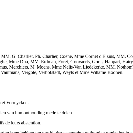
MM. G. Charlier, Ph. Charlier, Coene, Mme Cornet d'Elzius, MM. C
ghe, Mme Dua, MM. Erdman, Foret, Goovaerts, Goris, Happart, Hatry,
s, Merchiers, M. Moens, Mme Nelis-Van Liedekerke, MM. Nothomb, O
autmans, Vergote, Verhofstadt, Weyts et Mme Willame-Boonen.
et Verreycken.
eden van hun onthouding mede te delen.
fs de leurs abstention.
e vorige jaren hebben we ons bij deze stemming onthouden omdat het in e