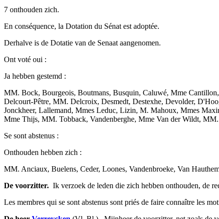
7 onthouden zich.
En conséquence, la Dotation du Sénat est adoptée.
Derhalve is de Dotatie van de Senaat aangenomen.
Ont voté oui :
Ja hebben gestemd :
MM. Bock, Bourgeois, Boutmans, Busquin, Caluwé, Mme Cantillon, 
Delcourt-Pêtre, MM. Delcroix, Desmedt, Destexhe, Devolder, D'Hoo
Jonckheer, Lallemand, Mmes Leduc, Lizin, M. Mahoux, Mmes Maximu
Mme Thijs, MM. Tobback, Vandenberghe, Mme Van der Wildt, MM. V
Se sont abstenus :
Onthouden hebben zich :
MM. Anciaux, Buelens, Ceder, Loones, Vandenbroeke, Van Hauthem 
De voorzitter.
­ Ik verzoek de leden die zich hebben onthouden, de r
Les membres qui se sont abstenus sont priés de faire connaître les moti
De heer
Verreycken
(Vl. Bl.). ­ Mijnheer de voorzitter, net zoals d