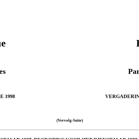
ue
es
Par
E 1998
VERGADERIN
(Vervolg-Suite)