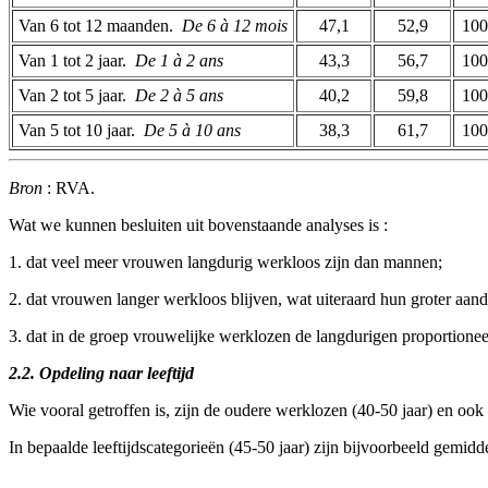
Van 6 tot 12 maanden. ­
De 6 à 12 mois
47,1
52,9
100
Van 1 tot 2 jaar. ­
De 1 à 2 ans
43,3
56,7
100
Van 2 tot 5 jaar. ­
De 2 à 5 ans
40,2
59,8
100
Van 5 tot 10 jaar. ­
De 5 à 10 ans
38,3
61,7
100
Bron
: RVA.
Wat we kunnen besluiten uit bovenstaande analyses is :
1. dat veel meer vrouwen langdurig werkloos zijn dan mannen;
2. dat vrouwen langer werkloos blijven, wat uiteraard hun groter aande
3. dat in de groep vrouwelijke werklozen de langdurigen proportionee
2.2. Opdeling naar leeftijd
Wie vooral getroffen is, zijn de oudere werklozen (40-50 jaar) en ook
In bepaalde leeftijdscategorieën (45-50 jaar) zijn bijvoorbeeld gem