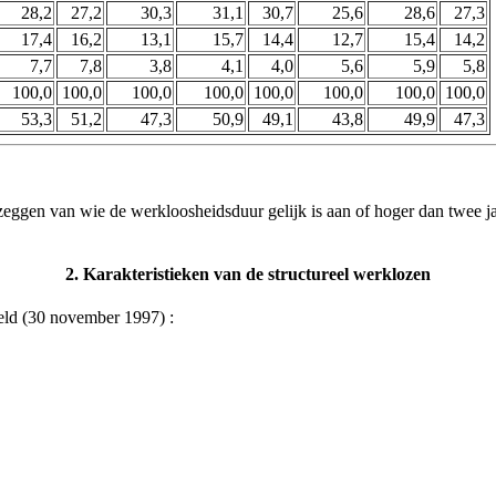
28,2
27,2
30,3
31,1
30,7
25,6
28,6
27,3
17,4
16,2
13,1
15,7
14,4
12,7
15,4
14,2
7,7
7,8
3,8
4,1
4,0
5,6
5,9
5,8
100,0
100,0
100,0
100,0
100,0
100,0
100,0
100,0
53,3
51,2
47,3
50,9
49,1
43,8
49,9
47,3
zeggen van wie de werkloosheidsduur gelijk is aan of hoger dan twee 
2. Karakteristieken van de structureel werklozen
eeld (30 november 1997) :