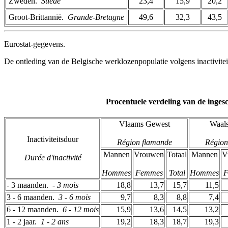
Zweden. ­
Suède
23,4
15,9
20,2
Groot-Brittannië. ­
Grande-Bretagne
49,6
32,3
43,5
Eurostat-gegevens.
De ontleding van de Belgische werklozenpopulatie volgens inactivitei
Procentuele verdeling van de inges
Vlaams Gewest
Waal
Inactiviteitsduur
Région flamande
Région
Mannen
Vrouwen
Totaal
Mannen
V
Durée d'inactivité
Hommes
Femmes
Total
Hommes
F
- 3 maanden. ­
- 3 mois
18,8
13,7
15,7
11,5
3 - 6 maanden. ­
3 - 6 mois
9,7
8,3
8,8
7,4
6 - 12 maanden. ­
6 - 12 mois
15,9
13,6
14,5
13,2
1 - 2 jaar. ­
1 - 2 ans
19,2
18,3
18,7
19,3