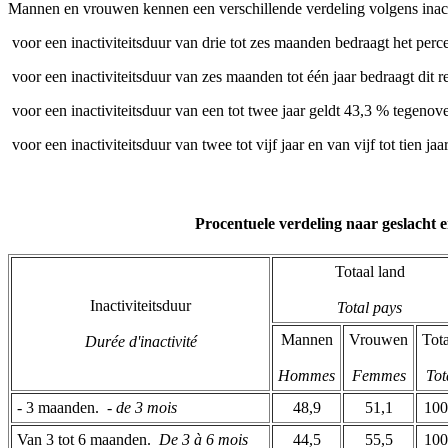
Mannen en vrouwen kennen een verschillende verdeling volgens inacti
­ voor een inactiviteitsduur van drie tot zes maanden bedraagt het p
­ voor een inactiviteitsduur van zes maanden tot één jaar bedraagt dit 
­ voor een inactiviteitsduur van een tot twee jaar geldt 43,3 % tegenov
­ voor een inactiviteitsduur van twee tot vijf jaar en van vijf tot tien jaa
Procentuele verdeling naar geslacht e
Totaal land
Inactiviteitsduur
Total pays
Mannen
Vrouwen
Tota
Durée d'inactivité
Hommes
Femmes
Tot
- 3 maanden. ­
- de 3 mois
48,9
51,1
100
Van 3 tot 6 maanden. ­
De 3 à 6 mois
44,5
55,5
100