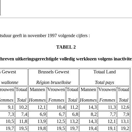
tsduur geeft in november 1997 volgende cijfers :
TABEL 2
chreven uitkeringsgerechtigde volledig werklozen volgens inactivit
s Gewest
Brussels Gewest
Totaal Land
 wallonne
Région bruxelloise
Total pays
rouwen
Totaal
Mannen
Vrouwen
Totaal
Mannen
Vrouwen
Totaal
emmes
Total
Hommes
Femmes
Total
Hommes
Femmes
Total
9,1
10,2
12,1
10,4
11,2
14,3
11,3
12,6
7,3
7,4
6,9
6,7
6,8
8,2
7,7
7,9
10,5
11,8
13,9
12,5
13,2
14,3
12,1
13,1
19,7
19,5
19,8
19,5
19,7
19,4
19,1
19,2