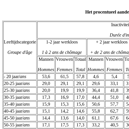
Het procentueel aandee
Inactivite
Durée d'in
Leeftijdscategorie
1-2 jaar werkloos
+ 2 jaar werkloos
Groupe d'âge
1 à 2 ans de chômage
+ de 2 ans de chôma
Mannen
Vrouwen
Totaal
Mannen
Vrouwen
To
Hommes
Femmes
Total
Hommes
Femmes
T
- 20 jaar/
ans
53,6
61,5
57,8
4,6
5,4
20-25 jaar/
ans
29,0
29,1
29,1
29,6
33,1
3
25-30 jaar/
ans
20,0
19,9
19,9
36,4
41,8
3
30-35 jaar/
ans
17,3
16,9
17,0
44,4
51,0
4
35-40 jaar/
ans
15,9
15,3
15,6
50,6
57,7
5
40-45 jaar/
ans
15,1
14,2
14,6
55,8
62,7
5
45-50 jaar/
ans
14,4
13,6
14,0
61,1
67,6
6
50-55 jaar/
ans
17,1
17,5
17,3
33,2
40,5
3