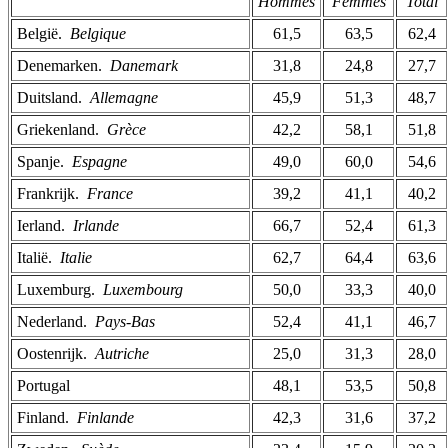
Hommes
Femmes
Total
België. ­
Belgique
61,5
63,5
62,4
Denemarken. ­
Danemark
31,8
24,8
27,7
Duitsland. ­
Allemagne
45,9
51,3
48,7
Griekenland. ­
Grèce
42,2
58,1
51,8
Spanje. ­
Espagne
49,0
60,0
54,6
Frankrijk. ­
France
39,2
41,1
40,2
Ierland. ­
Irlande
66,7
52,4
61,3
Italië. ­
Italie
62,7
64,4
63,6
Luxemburg. ­
Luxembourg
50,0
33,3
40,0
Nederland. ­
Pays-Bas
52,4
41,1
46,7
Oostenrijk. ­
Autriche
25,0
31,3
28,0
Portugal
48,1
53,5
50,8
Finland. ­
Finlande
42,3
31,6
37,2