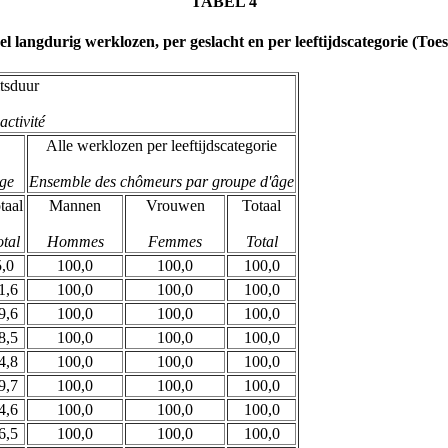
TABEL 4
l langdurig werklozen, per geslacht en per leeftijdscategorie (To
itsduur
activité
Alle werklozen per leeftijdscategorie
ge
Ensemble des chômeurs par groupe d'âge
taal
Mannen
Vrouwen
Totaal
otal
Hommes
Femmes
Total
5,0
100,0
100,0
100,0
1,6
100,0
100,0
100,0
9,6
100,0
100,0
100,0
8,5
100,0
100,0
100,0
4,8
100,0
100,0
100,0
9,7
100,0
100,0
100,0
4,6
100,0
100,0
100,0
6,5
100,0
100,0
100,0