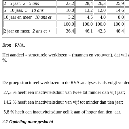
2 - 5 jaar. ­
2 - 5 ans
23,2
28,4
26,3
25,9
5 - 10 jaar. ­
5 - 10 ans
10,0
13,2
12,0
14,6
10 jaar en meer. ­
10 ans et +
3,2
4,5
4,0
8,0
100,0
100,0
100,0
100,0
2 jaar en meer. ­
2 ans et +
36,4
46,1
42,3
48,4
Bron
: RVA.
Het aandeel « structurele werklozen » (mannen en vrouwen), dat wil 
%.
De groep structureel werklozen in de RVA-analyses is als volgt verd
­ 27,3 % heeft een inactiviteitsduur van twee tot minder dan vijf jaar;
­ 14,2 % heeft een inactiviteitsduur van vijf tot minder dan tien jaar;
­ 5,8 % heeft een inactiviteitsduur gelijk aan of hoger dan tien jaar.
2.1 Opdeling naar geslacht