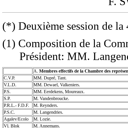
F. 
(
*) Deuxième session de la
(
1) Composition de la Com
­ Président: MM. Langendr
A.
Membres effectifs de la Chambre des représen
C.V.P.
MM. Dupré, Tant.
V.L.D.
MM. Dewael, Valkeniers.
P.S.
MM. Eerdekens, Moureaux.
S.P.
M. Vandenbroucke.
P.R.L.- F.D.F.
M. Reynders.
P.S.C.
M. Langendries.
Agalev/Ecolo
M. Lozie.
Vl. Blok
M. Annemans.