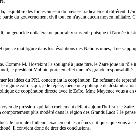
re.
l'équilibre des forces au sein du pays est radicalement différent. L'arm
 partie du gouvernement civil tout en n'ayant aucun moyen militaire. C
i, un génocide unilatéral ne pourrait y survenir puisque ni l'armée tuts
Tel que ce mot figure dans les résolutions des Nations unies, il ne s'app
e. Comme M. Hostekint l'a souligné à juste titre, le Zaïre joue un rôle 
undi, le président Mobutu porte en effet une très grande responsabilité.
r les idées du PRL concernant la coopération. En refusant de reprendre
 le régime zaïrois qui, je le répète, mène une politique de déstabilisat
une politique de coopération directe avec le Zaïre. Mme Mayence vous a en
t moyen de pression ­ qui fait cruellement défaut aujourd'hui ­ sur le Za
un comportement plus modéré dans la région des Grands Lacs ? Je pense
l. Je formule d'ailleurs exactement les mêmes critiques que vous à l'en
houé. Il convient donc de tirer des conclusions.