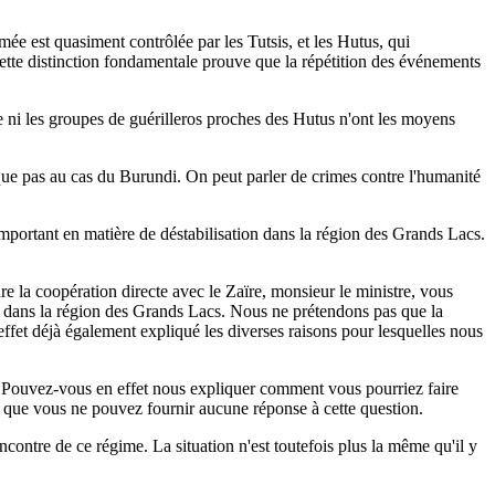
ée est quasiment contrôlée par les Tutsis, et les Hutus, qui
ette distinction fondamentale prouve que la répétition des événements
ie ni les groupes de guérilleros proches des Hutus n'ont les moyens
lique pas au cas du Burundi. On peut parler de crimes contre l'humanité
important en matière de déstabilisation dans la région des Grands Lacs.
 la coopération directe avec le Zaïre, monsieur le ministre, vous
ion dans la région des Grands Lacs. Nous ne prétendons pas que la
 effet déjà également expliqué les diverses raisons pour lesquelles nous
ïre. Pouvez-vous en effet nous expliquer comment vous pourriez faire
 que vous ne pouvez fournir aucune réponse à cette question.
contre de ce régime. La situation n'est toutefois plus la même qu'il y