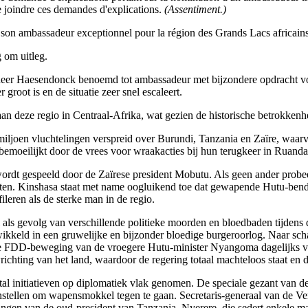
de joindre ces demandes d'explications.
(Assentiment.)
 son ambassadeur exceptionnel pour la région des Grands Lacs africains
 om uitleg.
 heer Haesendonck benoemd tot ambassadeur met bijzondere opdracht voo
root is en de situatie zeer snel escaleert.
n deze regio in Centraal-Afrika, wat gezien de historische betrokkenhe
miljoen vluchtelingen verspreid over Burundi, Tanzania en Zaïre, waarva
bemoeilijkt door de vrees voor wraakacties bij hun terugkeer in Ruanda
wordt gespeeld door de Zaïrese president Mobutu. Als geen ander probeer
Westen. Kinshasa staat met name oogluikend toe dat gewapende Hutu-ben
leren als de sterke man in de regio.
l als gevolg van verschillende politieke moorden en bloedbaden tijdens
kkeld in een gruwelijke en bijzonder bloedige burgeroorlog. Naar sc
de FDD-beweging van de vroegere Hutu-minister Nyangoma dagelijks voo
ting van het land, waardoor de regering totaal machteloos staat en de 
al initiatieven op diplomatiek vlak genomen. De speciale gezant van de
stellen om wapensmokkel tegen te gaan. Secretaris-generaal van de Vere
ngen van de oud-president van Tanzania, Nyerere, die sedert enkele maan