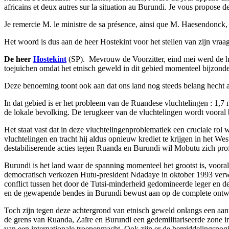
africains et deux autres sur la situation au Burundi. Je vous propose 
Je remercie M. le ministre de sa présence, ainsi que M. Haesendonck,
Het woord is dus aan de heer Hostekint voor het stellen van zijn vraag
De heer
Hostekint
(SP). ­ Mevrouw de Voorzitter, eind mei werd de
toejuichen omdat het etnisch geweld in dit gebied momenteel bijzonder g
Deze benoeming toont ook aan dat ons land nog steeds belang hecht aa
In dat gebied is er het probleem van de Ruandese vluchtelingen : 1,7 
de lokale bevolking. De terugkeer van de vluchtelingen wordt vooral 
Het staat vast dat in deze vluchtelingenproblematiek een cruciale rol 
vluchtelingen en tracht hij aldus opnieuw krediet te krijgen in het 
destabiliserende acties tegen Ruanda en Burundi wil Mobutu zich profi
Burundi is het land waar de spanning momenteel het grootst is, voora
democratisch verkozen Hutu-president Ndadaye in oktober 1993 verwi
conflict tussen het door de Tutsi-minderheid gedomineerde leger en 
en de gewapende bendes in Burundi bewust aan op de complete ontwrich
Toch zijn tegen deze achtergrond van etnisch geweld onlangs een aant
de grens van Ruanda, Zaïre en Burundi een gedemilitariseerde zone in
van een internationale troepenmacht. Ook zijn er de bemiddelingspogi