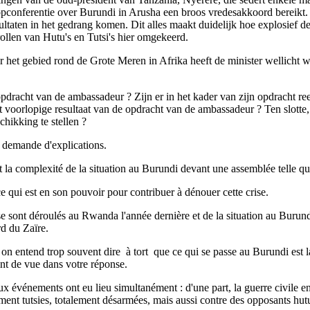
pconferentie over Burundi in Arusha een broos vredesakkoord bereikt. I
ltaten in het gedrang komen. Dit alles maakt duidelijk hoe explosief de 
ollen van Hutu's en Tutsi's hier omgekeerd.
t gebied rond de Grote Meren in Afrika heeft de minister wellicht wil
 opdracht van de ambassadeur ? Zijn er in het kader van zijn opdracht r
 voorlopige resultaat van de opdracht van de ambassadeur ? Ten slotte, 
chikking te stellen ?
a demande d'explications.
a complexité de la situation au Burundi devant une assemblée telle que 
e qui est en son pouvoir pour contribuer à dénouer cette crise.
ont déroulés au Rwanda l'année dernière et de la situation au Burundi a
rd du Zaïre.
­ on entend trop souvent dire ­ à tort ­ que ce qui se passe au Burundi es
nt de vue dans votre réponse.
x événements ont eu lieu simultanément : d'une part, la guerre civile en
ent tutsies, totalement désarmées, mais aussi contre des opposants hut