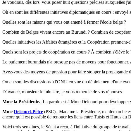
Je voudrais, dès lors, vous poser huit questions précises auxquelles j'a
Où en sont les différentes initiatives diplomatiques en cours : envoyé s
Quelles sont les raisons qui vous ont amené à fermer l'école belge ?
Combien de Belges vivent encore au Burundi ? Combien de coopérant
Quelles initiatives les Affaires étrangères et la Coopération prennent-ell
Quels sont les projets de coopération en cours ? À combien s'élève l
Le parlement burundais n'a presque pas de moyens pour fonctionner. Av
Avez-vous des moyens de pression pour faire stopper la propagande des
Où en sont les discussions à l'ONU en vue du déploiement d'une éventu
D'avance, monsieur le ministre, je vous remercie de vos réponses.
Mme la Présidente.
­ La parole est à Mme Delcourt pour développer 
Mme
Delcourt-Pêtre
(PSC). ­ Madame la Présidente, ma démarche est
encore qu'il est possible de renouer les liens entre Tutsis et Hutus au 
Voici trois semaines, le Sénat a reçu, à l'initiative du groupe de t