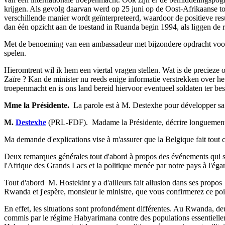
krijgen. Als gevolg daarvan werd op 25 juni op de Oost-Afrikaanse to
verschillende manier wordt geïnterpreteerd, waardoor de positieve resu
dan één opzicht aan de toestand in Ruanda begin 1994, als liggen de r
Met de benoeming van een ambassadeur met bijzondere opdracht voor he
spelen.
Hieromtrent wil ik hem een viertal vragen stellen. Wat is de precieze
Zaïre ? Kan de minister nu reeds enige informatie verstrekken over het
troepenmacht en is ons land bereid hiervoor eventueel soldaten ter bes
Mme la Présidente.
­ La parole est à M. Destexhe pour développer s
M.
Destexhe
(PRL-FDF). ­ Madame la Présidente, décrire longuement l
Ma demande d'explications vise à m'assurer que la Belgique fait tout c
Deux remarques générales tout d'abord à propos des événements qui se s
l'Afrique des Grands Lacs et la politique menée par notre pays à l'éga
Tout d'abord ­ M. Hostekint y a d'ailleurs fait allusion dans ses propos 
Rwanda et j'espère, monsieur le ministre, que vous confirmerez ce poi
En effet, les situations sont profondément différentes. Au Rwanda, deu
commis par le régime Habyarimana contre des populations essentiellem