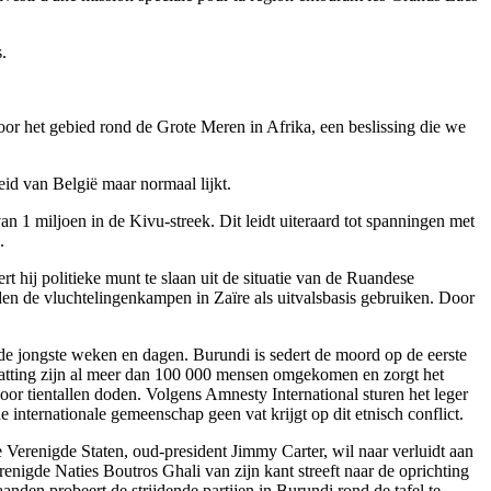
.
r het gebied rond de Grote Meren in Afrika, een beslissing die we
id van België maar normaal lijkt.
n 1 miljoen in de Kivu-streek. Dit leidt uiteraard tot spanningen met
.
t hij politieke munt te slaan uit de situatie van de Ruandese
den de vluchtelingenkampen in Zaïre als uitvalsbasis gebruiken. Door
 de jongste weken en dagen. Burundi is sedert de moord op de eerste
hatting zijn al meer dan 100 000 mensen omgekomen en zorgt het
r tientallen doden. Volgens Amnesty International sturen het leger
internationale gemeenschap geen vat krijgt op dit etnisch conflict.
 Verenigde Staten, oud-president Jimmy Carter, wil naar verluidt aan
nigde Naties Boutros Ghali van zijn kant streeft naar de oprichting
den probeert de strijdende partijen in Burundi rond de tafel te