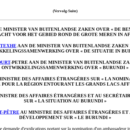
(Vervolg-Suite)
E MINISTER VAN BUITENLANDSE ZAKEN OVER « DE B
CHT VOOR HET GEBIED ROND DE GROTE MEREN IN AF
STEXHE
AAN DE MINISTER VAN BUITENLANDSE ZAKEN 
KELINGSSAMENWERKING OVER « DE SITUATIE IN BU
OURT
-PETRE AAN DE MINISTER VAN BUITENLANDSE Z
ONTWIKKELINGSSAMENWERKING OVER « BURUNDI »
INISTRE DES AFFAIRES ÉTRANGÈRES SUR « LA NOMIN
 POUR LA RÉGION ENTOURANT LES GRANDS LACS AFF
NISTRE DES AFFAIRES ÉTRANGÈRES ET AU SECRÉTAI
SUR « LA SITUATION AU BURUNDI »
T-PÊTRE
AU MINISTRE DES AFFAIRES ÉTRANGÈRES ET 
DÉVELOPPEMENT SUR « LE BURUNDI »
ne demande d'explications portant sur la nomination d'un ambassadeur in