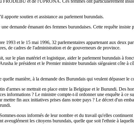
du FRODEBU et de l'UPRONA. Ces femmes ont particulièrement insisté 
l apporte soutien et assistance au parlement burundais.
e une demande émanant des femmes burundaises. Cette requête insiste pa
obre 1993 et le 15 mai 1996, 32 parlementaires appartenant aux deux parti
tres, de cadres de l'administration et de gouverneurs de province.
 le plan matériel et logistique, aider le parlement burundais à fonctio
'Arusha le président et le Premier ministre burundais siégeaient côte 
e quelle manière, à la demande des Burundais qui veulent dépasser le co
n d'armes se mettrait en place entre la Belgique et le Burundi. Des homm
es informations ? Le ministre compte-t-il ordonner une enquête à ce suje
ettre fin aux initiatives prises dans notre pays ? Le décret d'un embar
urundi.
 Sommes-nous informés de leur nombre et du travail qu'elles continuent
aveuglément les citoyens burundais, quelle que soit l'ethnie à laquelle