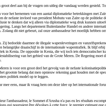
en groot deel aan bij de vragen om uitleg die vandaag werden gesteld. 
iten voor het hernemen van een aantal diplomatieke betrekkingen met Zaïre
de nefaste invloed van president Mobutu van Zaïre op de politieke des
lusie te denken dat wij alleen via diplomatieke weg druk kunnen uitoef
egering. Langs het departement Buitenlandse Handel en andere interna
n. Zolang dit niet gebeurt, zal onze ambassadeur het moeilijk hebben o
ij bedoelde daarmee de illegale wapenleveringen en vanzelfsprekend b
belangrijke draaischijf in de internationale wapentrafiek. Ik blijf erbi
ek in Kenia. De oppositie in Kenia, die wij toch iets democratischer 
destabilisering van het gebied van de Grote Meren. De Regering moet daa
.
Meren is voor een groot deel het gevolg van de nefaste kolonisatiepoliti
 het grootste belang dat men opnieuw rekening gaat houden met de speci
ters politiek model op te leggen.
baar mee eens, maar ik vraag hem om deze idee op het internationale for
ieur l'ambassadeur, le Sommet d'Arusha n'a pas eu les résultats escompt
 qui pourraient être dévolues à cette force, le premier estimant que ce