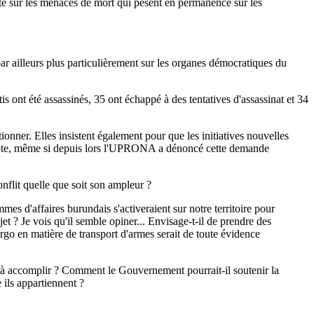
sur les menaces de mort qui pèsent en permanence sur les
r ailleurs plus particulièrement sur les organes démocratiques du
s ont été assassinés, 35 ont échappé à des tentatives d'assassinat et 34
nner. Elles insistent également pour que les initiatives nouvelles
à côte, même si depuis lors l'UPRONA a dénoncé cette demande
nflit quelle que soit son ampleur ?
es d'affaires burundais s'activeraient sur notre territoire pour
t ? Je vois qu'il semble opiner... Envisage-t-il de prendre des
go en matière de transport d'armes serait de toute évidence
 à accomplir ? Comment le Gouvernement pourrait-il soutenir la
 ils appartiennent ?