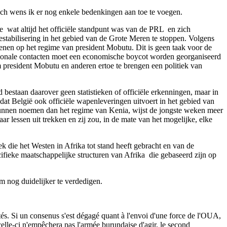
Toch wens ik er nog enkele bedenkingen aan toe te voegen.
 ­ wat altijd het officiële standpunt was van de PRL ­ en zich
tabilisering in het gebied van de Grote Meren te stoppen. Volgens
enen op het regime van president Mobutu. Dit is geen taak voor de
tionale contacten moet een economische boycot worden georganiseerd
m president Mobutu en anderen ertoe te brengen een politiek van
estaan daarover geen statistieken of officiële erkenningen, maar in
j dat België ook officiële wapenleveringen uitvoert in het gebied van
kunnen noemen dan het regime van Kenia, wijst de jongste weken meer
r lessen uit trekken en zij zou, in de mate van het mogelijke, elke
ek die het Westen in Afrika tot stand heeft gebracht en van de
fieke maatschappelijke structuren van Afrika ­ die gebaseerd zijn op
um nog duidelijker te verdedigen.
és. Si un consenus s'est dégagé quant à l'envoi d'une force de l'OUA,
lle-ci n'empêchera pas l'armée burundaise d'agir, le second