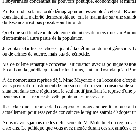
Habyarimana concentrait les pouvoirs politique, économique et militai
Au Burundi, si la majorité démographique ressemble à celle du Rwanda, 
constituent la majorité démographique, ont la mainmise sur une grande
du Rwanda n'est pas possible au Burundi.
Quel que soit le niveau de violence atteint ces derniers mois au Burund
d'exterminer l'autre partie de la population.
Je voulais clarifier les choses quant à la définition du mot génocide. 
ou de crimes de guerre, mais pas de génocide.
Ma deuxième remarque concerne l'articulation avec la politique zaïrois
En attisant la guérilla qui touche les Hutus, tant au Rwanda qu'au Bur
À de nombreuses reprises déjà, Mme Mayence a eu l'occasion d'exprime
vous privez d'un instrument de pression et d'un levier considérable sur
situation dans cette région soit le seul motif justifiant la reprise d'
pensons que la reprise de cette politique est nécessaire.
Il est clair que la reprise de la coopération nous donnerait un puissan
actuellement pour essayer de convaincre le régime zaïrois d'adopter 
Nous n'avons jamais été les défenseurs de M. Mobutu et du régime actue
a six ans. La politique que vous avez menée durant ces six années a éc