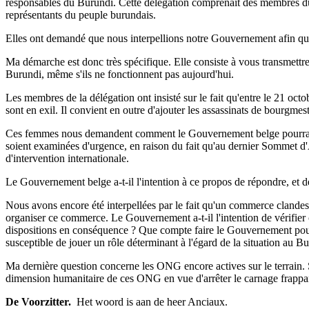
responsables du Burundi. Cette délégation comprenait des membres 
représentants du peuple burundais.
Elles ont demandé que nous interpellions notre Gouvernement afin qu'i
Ma démarche est donc très spécifique. Elle consiste à vous transmettr
Burundi, même s'ils ne fonctionnent pas aujourd'hui.
Les membres de la délégation ont insisté sur le fait qu'entre le 21 oct
sont en exil. Il convient en outre d'ajouter les assassinats de bourgmes
Ces femmes nous demandent comment le Gouvernement belge pourrait, sur
soient examinées d'urgence, en raison du fait qu'au dernier Sommet d
d'intervention internationale.
Le Gouvernement belge a-t-il l'intention à ce propos de répondre, et d
Nous avons encore été interpellées par le fait qu'un commerce clandesti
organiser ce commerce. Le Gouvernement a-t-il l'intention de vérifier c
dispositions en conséquence ? Que compte faire le Gouvernement pour m
susceptible de jouer un rôle déterminant à l'égard de la situation au B
Ma dernière question concerne les ONG encore actives sur le terrain.
dimension humanitaire de ces ONG en vue d'arrêter le carnage frappant 
De Voorzitter.
­ Het woord is aan de heer Anciaux.