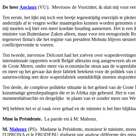
De heer
Anciaux
(VU). ­ Mevrouw de Voorzitter, ik sluit mij voor e
Ten eerste, het lijkt mij toch een beetje tegenstrijdig enerzijds te ple
anderzijds af te vragen welke maatregelen kunnen worden genomen om 
mij moeten wij hier een meer kordate houding aannemen. Het is een il
minister van Buitenlanse Zaken alleen, maar voor een eensgezinde R
tegenover firma's die het regime van president Mobutu blijven steune
conflictpreventie te voeren.
Ten tweede, mevrouw Delcourt had het zoëven over wapenleveringen. Z
internationale rapporten wordt België alleszins nog aangewezen als een 
de Grote Meren, onder meer via economische steun aan de wapenfabri
en meer op het gevaar dat deze fabriek betekent voor de politiek van 
samenwerking met deze wapenfabriek onmiddellijk moeten stopzetten
Ten derde, de complexe politieke stituatie in het gebied van de Grote 
kunstmatige grensbepalingen die er in Afrika zijn gebeurd. Het is van
stammenhiërarchie en dergelijke ­ in plaats van er zonder meer ons Wes
Wij hebben het er al vaak over gehad en de minister is het hier blijk
Mme la Présidente.
­ La parole est à M. Mahoux.
M.
Mahoux
(PS). ­ Madame la Présidente, monsieur le ministre, mons
l'UPRONA et le FRODEBU réalisent une analyse différente des missions