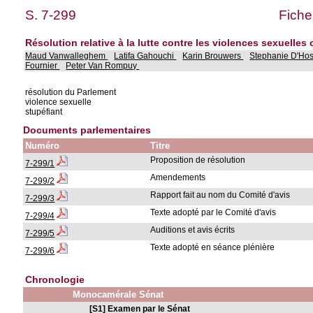
S. 7-299
Fiche
Résolution relative à la lutte contre les violences sexuelles
Maud Vanwalleghem
Latifa Gahouchi
Karin Brouwers
Stephanie D'Ho
Fournier
Peter Van Rompuy
résolution du Parlement
violence sexuelle
stupéfiant
Documents parlementaires
Numéro
Titre
Proposition de résolution
7-299/1
Amendements
7-299/2
Rapport fait au nom du Comité d'avis
7-299/3
Texte adopté par le Comité d'avis
7-299/4
Auditions et avis écrits
7-299/5
Texte adopté en séance plénière
7-299/6
Chronologie
Monocamérale Sénat
[S1] Examen par le Sénat