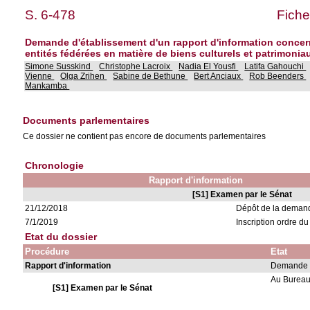
S. 6-478
Fiche
Demande d'établissement d'un rapport d'information concernan
entités fédérées en matière de biens culturels et patrimonia
Simone Susskind
Christophe Lacroix
Nadia El Yousfi
Latifa Gahouchi
Vienne
Olga Zrihen
Sabine de Bethune
Bert Anciaux
Rob Beenders
Mankamba
Documents parlementaires
Ce dossier ne contient pas encore de documents parlementaires
Chronologie
Rapport d'information
[S1] Examen par le Sénat
21/12/2018
Dépôt de la deman
7/1/2019
Inscription ordre d
Etat du dossier
Procédure
Etat
Rapport d'information
Demande à
Au Burea
[S1] Examen par le Sénat