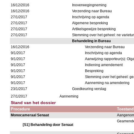
16/12/2016
Inoverwegingneming
16/12/2016
Verzending naar Bureau
27/1/2017
Inschrijving op agenda
27/1/2017
Algemene bespreking
27/1/2017
Artikelsgewijze bespreking
27/1/2017
Stemming over het geheel: ne varietur
Behandeling in Bureau
16/12/2016
Verzending naar Bureau
9/1/2017
Inschrijving op agenda
9/1/2017
Aanwijzing rapporteur(s): Olg
9/1/2017
Indiening amendement
9/1/2017
Bespreking
9/1/2017
Stemming over het geheel: g
9/1/2017
Aanneming na amendering
23/1/2017
Goedkeuring verslag
27/1/2017
Aanneming
Stand van het dossier
Procedure
Toestand
Monocameraal Senaat
Aangeno
Geamend
[S1] Behandeling door Senaat