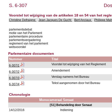
S. 6-307
Dos
Voorstel tot wijziging van de artikelen 18 en 54 van het reg
Christine Defraigne
Jean-Jacques De Gucht
Bert Anciaux
Philippe Ma
parlementsdebat
motie van het Parlement
parlementaire procedure
parlementsvergadering
reglement van het parlement
wetsvoorstel
Parlementaire documenten
Nummer
Titel
Voorstel tot wijziging van het Reglement
6-307/1
Amendement
6-307/2
Verslag namens het Bureau
6-307/3
Tekst aangenomen door het Bureau
6-307/4
Chronologie
Monocameraal Senaat
[S1] Behandeling door Senaat
14/12/2016
Indiening