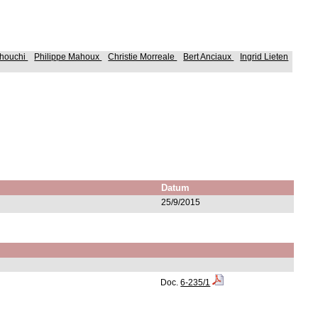
ahouchi
Philippe Mahoux
Christie Morreale
Bert Anciaux
Ingrid Lieten
Datum
25/9/2015
Doc.
6-235/1