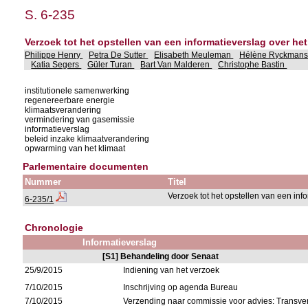
S. 6-235
Verzoek tot het opstellen van een informatieverslag over het 
Philippe Henry
Petra De Sutter
Elisabeth Meuleman
Hélène Ryckman
Katia Segers
Güler Turan
Bart Van Malderen
Christophe Bastin
institutionele samenwerking
regenereerbare energie
klimaatsverandering
vermindering van gasemissie
informatieverslag
beleid inzake klimaatverandering
opwarming van het klimaat
Parlementaire documenten
Nummer
Titel
Verzoek tot het opstellen van een inf
6-235/1
Chronologie
Informatieverslag
[S1] Behandeling door Senaat
25/9/2015
Indiening van het verzoek
7/10/2015
Inschrijving op agenda Bureau
7/10/2015
Verzending naar commissie voor advies: Trans