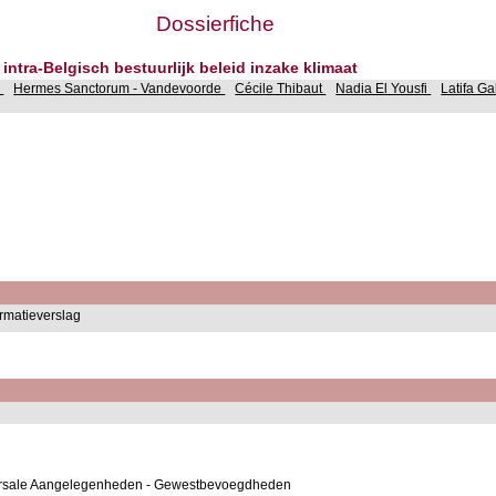
Dossierfiche
intra-Belgisch bestuurlijk beleid inzake klimaat
s
Hermes Sanctorum - Vandevoorde
Cécile Thibaut
Nadia El Yousfi
Latifa G
ormatieverslag
versale Aangelegenheden - Gewestbevoegdheden