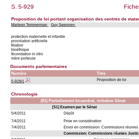
S. 5-929
Fiche
Proposition de loi portant organisation des centres de mate
Marleen Temmerman
Guy Swennen
protection maternelle et infantile
procréation artificielle
filiation
bioéthique
fécondation in vitro
mère porteuse
Documents parlementaires
Numéro
Titre
Proposition de loi
5-929/1
Chronologie
(81) Partiellement bicaméral, initiative Sénat
[S1] Examen par le Sénat
5/4/2011
Dépôt
7/4/2011
Prise en considération
7/4/2011
Envoi en commission: Commissions réunies Ju
Commission: Commissions réunies Justice