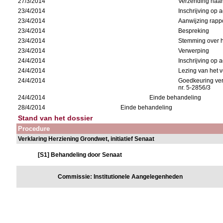
27/3/2014
Verzending naa
23/4/2014
Inschrijving op
23/4/2014
Aanwijzing rappo
23/4/2014
Bespreking
23/4/2014
Stemming over h
23/4/2014
Verwerping
24/4/2014
Inschrijving op
24/4/2014
Lezing van het v
24/4/2014
Goedkeuring ve
nr. 5-2856/3
24/4/2014
Einde behandeling
28/4/2014
Einde behandeling
Stand van het dossier
Procedure
Verklaring Herziening Grondwet, initiatief Senaat
[S1] Behandeling door Senaat
Commissie: Institutionele Aangelegenheden