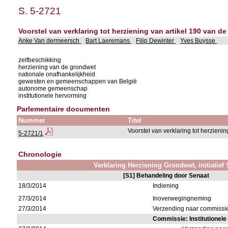
S. 5-2721
Voorstel van verklaring tot herziening van artikel 190 van d
Anke Van dermeersch
Bart Laeremans
Filip Dewinter
Yves Buysse
zelfbeschikking
herziening van de grondwet
nationale onafhankelijkheid
gewesten en gemeenschappen van België
autonome gemeenschap
institutionele hervorming
Parlementaire documenten
Nummer
Titel
Voorstel van verklaring tot herzien
5-2721/1
Chronologie
Verklaring Herziening Grondwet, initiatief
[S1] Behandeling door Senaat
18/3/2014
Indiening
27/3/2014
Inoverwegingneming
27/3/2014
Verzending naar commissie
Commissie: Institutionel