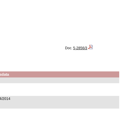
Doc.
5-2856/3
sdata
/4/2014