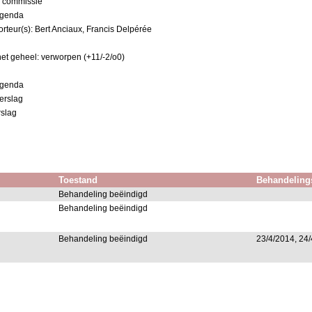
r commissie
 agenda
rteur(s): Bert Anciaux, Francis Delpérée
et geheel: verworpen (+11/-2/o0)
 agenda
erslag
rslag
Toestand
Behandeling
Behandeling beëindigd
Behandeling beëindigd
Behandeling beëindigd
23/4/2014, 24