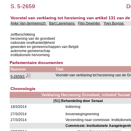
S. 5-2659
D
Voorstel van verklaring tot herziening van artikel 131 van d
Anke Van dermeersch
Bart Laeremans
Filip Dewinter
Yves Buysse
zelfbeschikking
herziening van de grondwet
nationale onafhankelijkheid
gewesten en gemeenschappen van België
autonome gemeenschap
institutionele hervorming
Parlementaire documenten
Nummer
Titel
Voorstel van verklaring tot herziening van de 
5-2659/1
Chronologie
Verklaring Herziening Grondwet, initiatief Senaat
[S1] Behandeling door Senaat
18/3/2014
Indiening
27/3/2014
Inoverwegingneming
27/3/2014
Verzending naar commissie: Institution
Commissie: Institutionele Aangelegen