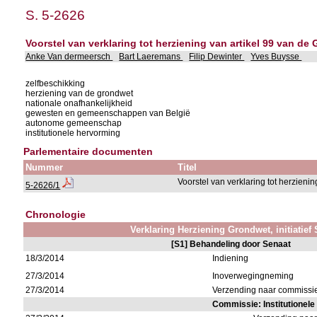
S. 5-2626
Voorstel van verklaring tot herziening van artikel 99 van de
Anke Van dermeersch
Bart Laeremans
Filip Dewinter
Yves Buysse
zelfbeschikking
herziening van de grondwet
nationale onafhankelijkheid
gewesten en gemeenschappen van België
autonome gemeenschap
institutionele hervorming
Parlementaire documenten
Nummer
Titel
Voorstel van verklaring tot herzien
5-2626/1
Chronologie
Verklaring Herziening Grondwet, initiatief
[S1] Behandeling door Senaat
18/3/2014
Indiening
27/3/2014
Inoverwegingneming
27/3/2014
Verzending naar commissie
Commissie: Institutionel