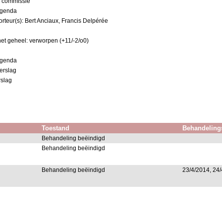
r commissie
 agenda
rteur(s): Bert Anciaux, Francis Delpérée
et geheel: verworpen (+11/-2/o0)
 agenda
erslag
rslag
Toestand
Behandeling
Behandeling beëindigd
Behandeling beëindigd
Behandeling beëindigd
23/4/2014, 24