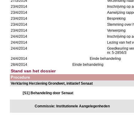
27/3/2014
Verzending naa
23/4/2014
Inschrijving op
23/4/2014
Aanwijzing rappo
23/4/2014
Bespreking
23/4/2014
Stemming over h
23/4/2014
Verwerping
24/4/2014
Inschrijving op
24/4/2014
Lezing van het v
24/4/2014
Goedkeuring ve
nr. 5-2856/3
24/4/2014
Einde behandeling
28/4/2014
Einde behandeling
Stand van het dossier
Procedure
Verklaring Herziening Grondwet, initiatief Senaat
[S1] Behandeling door Senaat
Commissie: Institutionele Aangelegenheden