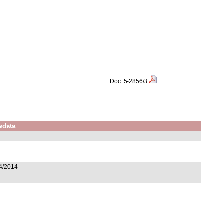
Doc.
5-2856/3
sdata
/4/2014