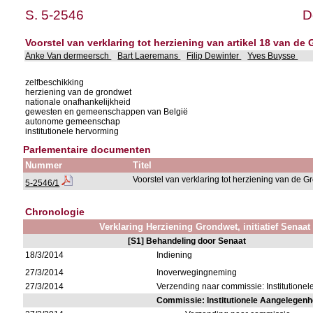
S. 5-2546
D
Voorstel van verklaring tot herziening van artikel 18 van de
Anke Van dermeersch
Bart Laeremans
Filip Dewinter
Yves Buysse
zelfbeschikking
herziening van de grondwet
nationale onafhankelijkheid
gewesten en gemeenschappen van België
autonome gemeenschap
institutionele hervorming
Parlementaire documenten
Nummer
Titel
Voorstel van verklaring tot herziening van de 
5-2546/1
Chronologie
Verklaring Herziening Grondwet, initiatief Senaat
[S1] Behandeling door Senaat
18/3/2014
Indiening
27/3/2014
Inoverwegingneming
27/3/2014
Verzending naar commissie: Institution
Commissie: Institutionele Aangelegen