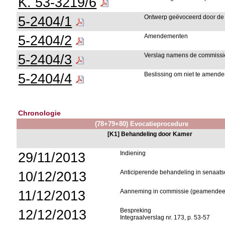
K. 53-3219/6
5-2404/1
Ontwerp geëvoceerd door de
5-2404/2
Amendementen
5-2404/3
Verslag namens de commissi
5-2404/4
Beslissing om niet te amend
Chronologie
(78+79+80) Evocatieprocedure
[K1] Behandeling door Kamer
29/11/2013
Indiening
10/12/2013
Anticiperende behandeling in senaa
11/12/2013
Aanneming in commissie (geamendee
12/12/2013
Bespreking
Integraalverslag nr. 173, p. 53-57