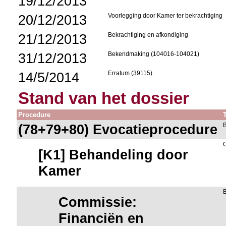
19/12/2013
20/12/2013
Voorlegging door Kamer ter bekrachtiging
21/12/2013
Bekrachtiging en afkondiging
31/12/2013
Bekendmaking (104016-104021)
14/5/2014
Erratum (39115)
Stand van het dossier
Procedure
(78+79+80) Evocatieprocedure
[K1] Behandeling door
Kamer
Commissie:
Financiën en