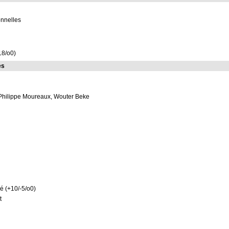
onnelles
18/o0)
es
 Philippe Moureaux, Wouter Beke
é (+10/-5/o0)
t