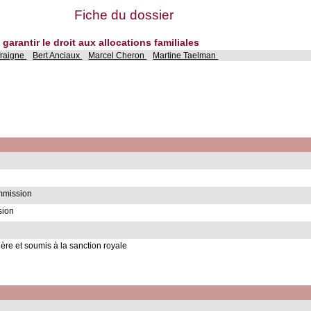
Fiche du dossier
 garantir le droit aux allocations familiales
fraigne
Bert Anciaux
Marcel Cheron
Martine Taelman
ommission
sion
ère et soumis à la sanction royale