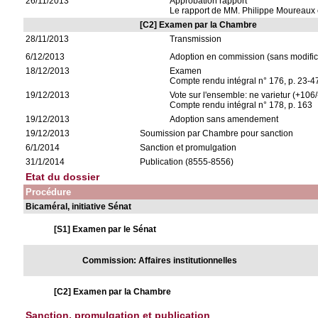
26/11/2013
Approbation rapport
Le rapport de MM. Philippe Moureaux e
[C2] Examen par la Chambre
28/11/2013
Transmission
6/12/2013
Adoption en commission (sans modific
18/12/2013
Examen
Compte rendu intégral n° 176, p. 23-47
19/12/2013
Vote sur l'ensemble: ne varietur (+106
Compte rendu intégral n° 178, p. 163
19/12/2013
Adoption sans amendement
19/12/2013
Soumission par Chambre pour sanction
6/1/2014
Sanction et promulgation
31/1/2014
Publication (8555-8556)
Etat du dossier
Procédure
Bicaméral, initiative Sénat
[S1] Examen par le Sénat
Commission: Affaires institutionnelles
[C2] Examen par la Chambre
Sanction, promulgation et publication