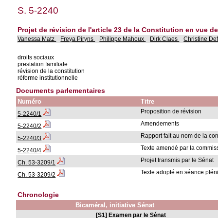
S. 5-2240
Projet de révision de l'article 23 de la Constitution en vue de
Vanessa Matz
Freya Piryns
Philippe Mahoux
Dirk Claes
Christine De
droits sociaux
prestation familiale
révision de la constitution
réforme institutionnelle
Documents parlementaires
Numéro
Titre
Proposition de révision
5-2240/1
Amendements
5-2240/2
Rapport fait au nom de la c
5-2240/3
Texte amendé par la commis
5-2240/4
Projet transmis par le Sénat
Ch. 53-3209/1
Texte adopté en séance pléni
Ch. 53-3209/2
Chronologie
Bicaméral, initiative Sénat
[S1] Examen par le Sénat