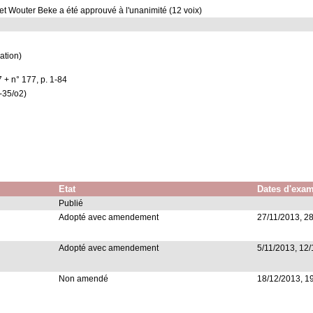
t Wouter Beke a été approuvé à l'unanimité (12 voix)
ation)
 + n° 177, p. 1-84
/-35/o2)
Etat
Dates d'exa
Publié
Adopté avec amendement
27/11/2013, 2
Adopté avec amendement
5/11/2013, 12/
Non amendé
18/12/2013, 1