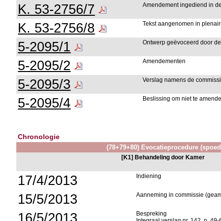
K. 53-2756/7
Amendement ingediend in de
K. 53-2756/8
Tekst aangenomen in plenai
5-2095/1
Ontwerp geëvoceerd door de
5-2095/2
Amendementen
5-2095/3
Verslag namens de commiss
5-2095/4
Beslissing om niet te amend
Chronologie
(78+79+80) Evocatieprocedure (spoed
[K1] Behandeling door Kamer
17/4/2013
Indiening
15/5/2013
Aanneming in commissie (gea
16/5/2013
Bespreking
Integraal verslag nr. 142, p. 49