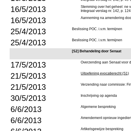
16/5/2013
Stemming over het geheel: ne v
Integraal verslag nr. 142, p. 124
16/5/2013
Aanneming na amendering doo
25/4/2013
Beslissing POC. i.v.m. termijnen
25/4/2013
Beslissing POC. i.v.m. termijnen
[S2] Behandeling door Senaat
17/5/2013
Overzending aan Senaat voor d
21/5/2013
Uitoefening evocatierecht (S1)
21/5/2013
Verzending naar commissie: F
30/5/2013
Inschrijving op agenda
6/6/2013
Algemene bespreking
6/6/2013
Amendement opnieuw ingediend
Artikelsgewijze bespreking