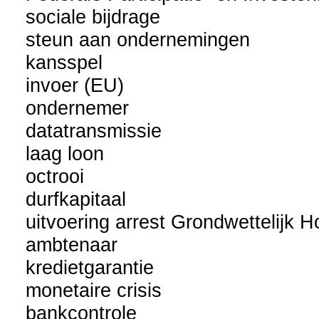
sociale bijdrage
steun aan ondernemingen
kansspel
invoer (EU)
ondernemer
datatransmissie
laag loon
octrooi
durfkapitaal
uitvoering arrest Grondwettelijk H
ambtenaar
kredietgarantie
monetaire crisis
bankcontrole