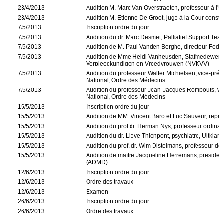
23/4/2013
Audition M. Marc Van Overstraeten, professeur à l
23/4/2013
Audition M. Etienne De Groot, juge à la Cour const
7/5/2013
Inscription ordre du jour
7/5/2013
Audition du dr. Marc Desmet, Palliatief Support T
7/5/2013
Audition de M. Paul Vanden Berghe, directeur Fed
7/5/2013
Audition de Mme Heidi Vanheusden, Stafmedewer
Verpleegkundigen en Vroedvrouwen (NVKVV)
7/5/2013
Audition du professeur Walter Michielsen, vice-pr
National, Ordre des Médecins
7/5/2013
Audition du professeur Jean-Jacques Rombouts, vi
National, Ordre des Médecins
15/5/2013
Inscription ordre du jour
15/5/2013
Audition de MM. Vincent Baro et Luc Sauveur, repr
15/5/2013
Audition du prof.dr. Herman Nys, professeur ordi
15/5/2013
Audition du dr. Lieve Thienpont, psychiatre, Uit
15/5/2013
Audition du prof. dr. Wim Distelmans, professeur 
15/5/2013
Audition de maître Jacqueline Herremans, présiden
(ADMD)
12/6/2013
Inscription ordre du jour
12/6/2013
Ordre des travaux
12/6/2013
Examen
26/6/2013
Inscription ordre du jour
26/6/2013
Ordre des travaux