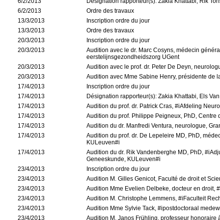
6/2/2013
Désignation rapporteur(s): Zakia Khattabi, Rik Tor
6/2/2013
Ordre des travaux
13/3/2013
Inscription ordre du jour
13/3/2013
Ordre des travaux
20/3/2013
Inscription ordre du jour
20/3/2013
Audition avec le dr. Marc Cosyns, médecin génér
eerstelijnsgezondheidszorg UGent
20/3/2013
Audition avec le prof. dr. Peter De Deyn, neurolog
20/3/2013
Audition avec Mme Sabine Henry, présidente de l
17/4/2013
Inscription ordre du jour
17/4/2013
Désignation rapporteur(s): Zakia Khattabi, Els Va
17/4/2013
Audition du prof. dr. Patrick Cras, #iAfdeling Neu
17/4/2013
Audition du prof. Philippe Peigneux, PhD, Centr
17/4/2013
Audition du dr. Manfredi Ventura, neurologue, Gra
17/4/2013
Audition du prof. dr. De Lepeleire MD, PhD, médec
KULeuven#i
17/4/2013
Audition du dr. Rik Vandenberghe MD, PhD, #iAdju
Geneeskunde, KULeuven#i
23/4/2013
Inscription ordre du jour
23/4/2013
Audition M. Gilles Genicot, Faculté de droit et Sci
23/4/2013
Audition Mme Evelien Delbeke, docteur en droit, #
23/4/2013
Audition M. Christophe Lemmens, #iFaculteit Rech
23/4/2013
Audition Mme Sylvie Tack, #ipostdoctoraal medewe
23/4/2013
Audition M. Janos Frühling, professeur honoraire à 