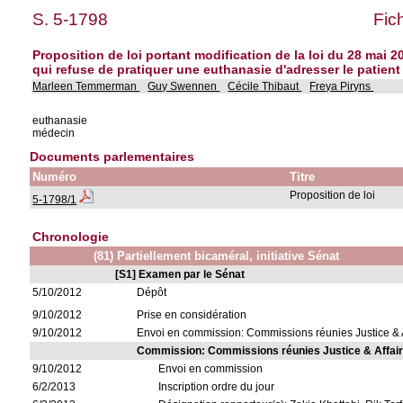
S. 5-1798
Fic
Proposition de loi portant modification de la loi du 28 mai 2
qui refuse de pratiquer une euthanasie d'adresser le patient
Marleen Temmerman
Guy Swennen
Cécile Thibaut
Freya Piryns
euthanasie
médecin
Documents parlementaires
Numéro
Titre
Proposition de loi
5-1798/1
Chronologie
(81) Partiellement bicaméral, initiative Sénat
[S1] Examen par le Sénat
5/10/2012
Dépôt
9/10/2012
Prise en considération
9/10/2012
Envoi en commission: Commissions réunies Justice & A
Commission: Commissions réunies Justice & Affair
9/10/2012
Envoi en commission
6/2/2013
Inscription ordre du jour