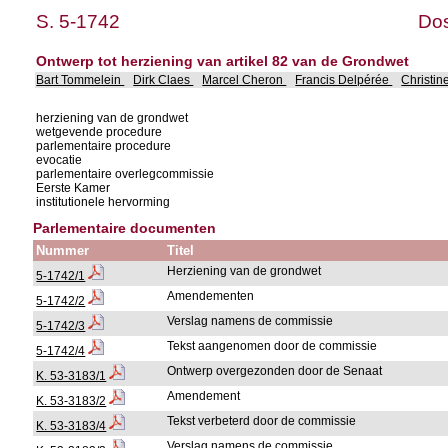
S. 5-1742
Dos
Ontwerp tot herziening van artikel 82 van de Grondwet
Bart Tommelein
Dirk Claes
Marcel Cheron
Francis Delpérée
Christin
herziening van de grondwet
wetgevende procedure
parlementaire procedure
evocatie
parlementaire overlegcommissie
Eerste Kamer
institutionele hervorming
Parlementaire documenten
Nummer
Titel
Herziening van de grondwet
5-1742/1
Amendementen
5-1742/2
Verslag namens de commissie
5-1742/3
Tekst aangenomen door de commissie
5-1742/4
Ontwerp overgezonden door de Senaat
K. 53-3183/1
Amendement
K. 53-3183/2
Tekst verbeterd door de commissie
K. 53-3183/4
Verslag namens de commissie