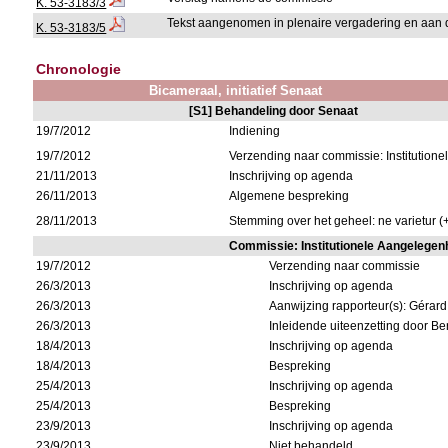
K. 53-3183/3
Tekst aangenomen in plenaire vergadering en aan 
K. 53-3183/5
Chronologie
Bicameraal, initiatief Senaat
[S1] Behandeling door Senaat
19/7/2012
Indiening
19/7/2012
Verzending naar commissie: Institutio
21/11/2013
Inschrijving op agenda
26/11/2013
Algemene bespreking
28/11/2013
Stemming over het geheel: ne varietur (
Commissie: Institutionele Aangelege
19/7/2012
Verzending naar commissie
26/3/2013
Inschrijving op agenda
26/3/2013
Aanwijzing rapporteur(s): Gérar
26/3/2013
Inleidende uiteenzetting door Be
18/4/2013
Inschrijving op agenda
18/4/2013
Bespreking
25/4/2013
Inschrijving op agenda
25/4/2013
Bespreking
23/9/2013
Inschrijving op agenda
23/9/2013
Niet behandeld