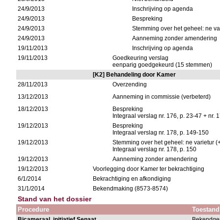
24/9/2013
Inschrijving op agenda
24/9/2013
Bespreking
24/9/2013
Stemming over het geheel: ne var
24/9/2013
Aanneming zonder amendering
19/11/2013
Inschrijving op agenda
19/11/2013
Goedkeuring verslag
eenparig goedgekeurd (15 stemmen)
[K2] Behandeling door Kamer
28/11/2013
Overzending
13/12/2013
Aanneming in commissie (verbeterd)
18/12/2013
Bespreking
Integraal verslag nr. 176, p. 23-47 + nr. 
19/12/2013
Bespreking
Integraal verslag nr. 178, p. 149-150
19/12/2013
Stemming over het geheel: ne varietur (
Integraal verslag nr. 178, p. 150
19/12/2013
Aanneming zonder amendering
19/12/2013
Voorlegging door Kamer ter bekrachtiging
6/1/2014
Bekrachtiging en afkondiging
31/1/2014
Bekendmaking (8573-8574)
Stand van het dossier
Procedure
Toestand
Bicameraal, initiatief Senaat
Bekendge