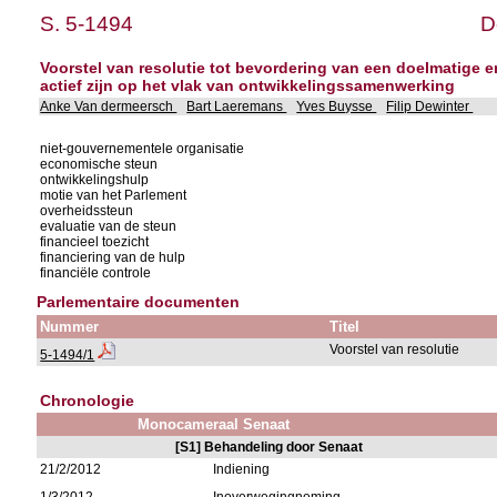
S. 5-1494
D
Voorstel van resolutie tot bevordering van een doelmatige 
actief zijn op het vlak van ontwikkelingssamenwerking
Anke Van dermeersch
Bart Laeremans
Yves Buysse
Filip Dewinter
niet-gouvernementele organisatie
economische steun
ontwikkelingshulp
motie van het Parlement
overheidssteun
evaluatie van de steun
financieel toezicht
financiering van de hulp
financiële controle
Parlementaire documenten
Nummer
Titel
Voorstel van resolutie
5-1494/1
Chronologie
Monocameraal Senaat
[S1] Behandeling door Senaat
21/2/2012
Indiening