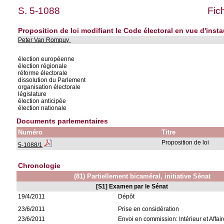
S. 5-1088
Fic
Proposition de loi modifiant le Code électoral en vue d'inst
Peter Van Rompuy
élection européenne
élection régionale
réforme électorale
dissolution du Parlement
organisation électorale
législature
élection anticipée
élection nationale
Documents parlementaires
Numéro
Titre
Proposition de loi
5-1088/1
Chronologie
(81) Partiellement bicaméral, initiative Sénat
[S1] Examen par le Sénat
19/4/2011
Dépôt
23/6/2011
Prise en considération
23/6/2011
Envoi en commission: Intérieur et Affai