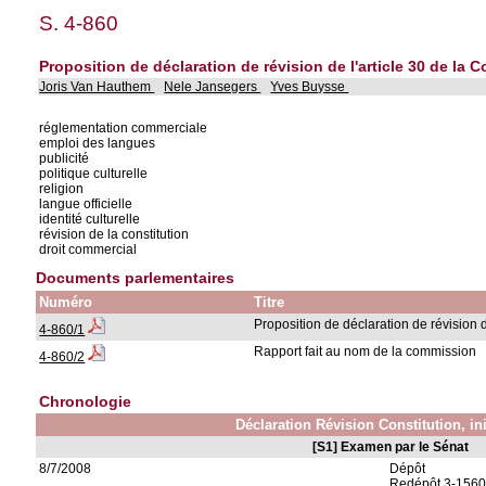
S. 4-860
Proposition de déclaration de révision de l'article 30 de la 
Joris Van Hauthem
Nele Jansegers
Yves Buysse
réglementation commerciale
emploi des langues
publicité
politique culturelle
religion
langue officielle
identité culturelle
révision de la constitution
droit commercial
Documents parlementaires
Numéro
Titre
Proposition de déclaration de révision d
4-860/1
Rapport fait au nom de la commission
4-860/2
Chronologie
Déclaration Révision Constitution, ini
[S1] Examen par le Sénat
8/7/2008
Dépôt
Redépôt 3-1560