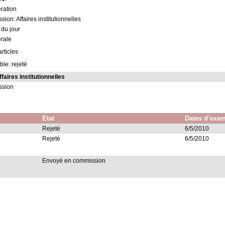
ération
ion: Affaires institutionnelles
 du jour
rale
rticles
ble: rejeté
aires institutionnelles
ssion
Etat
Dates d'exa
Rejeté
6/5/2010
Rejeté
6/5/2010
Envoyé en commission