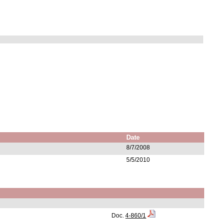
Date
8/7/2008
5/5/2010
Doc.
4-860/1