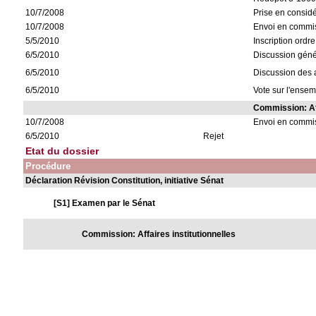
10/7/2008
Prise en consid
10/7/2008
Envoi en commiss
5/5/2010
Inscription ordre
6/5/2010
Discussion géné
6/5/2010
Discussion des a
6/5/2010
Vote sur l'ensem
Commission: Aff
10/7/2008
Envoi en commi
6/5/2010
Rejet
Etat du dossier
Procédure
Déclaration Révision Constitution, initiative Sénat
[S1] Examen par le Sénat
Commission: Affaires institutionnelles