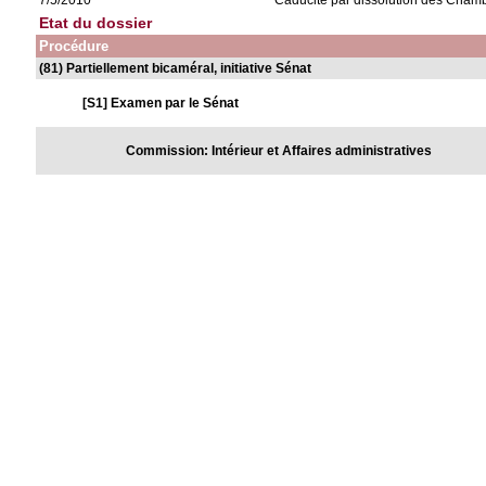
7/5/2010
Caducité par dissolution des Cham
Etat du dossier
Procédure
(81) Partiellement bicaméral, initiative Sénat
[S1] Examen par le Sénat
Commission: Intérieur et Affaires administratives