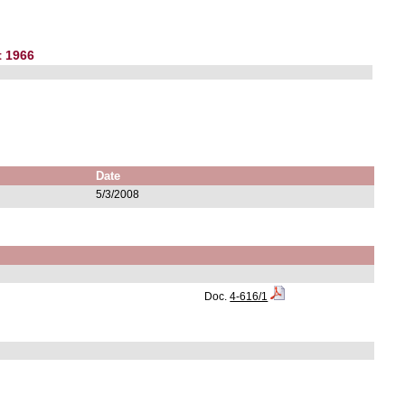
t 1966
Date
5/3/2008
Doc.
4-616/1