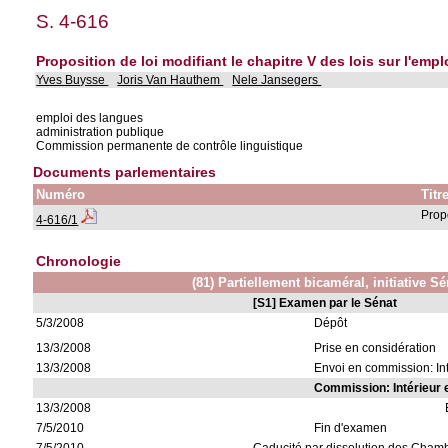
S. 4-616
Proposition de loi modifiant le chapitre V des lois sur l'emp
Yves Buysse
Joris Van Hauthem
Nele Jansegers
emploi des langues
administration publique
Commission permanente de contrôle linguistique
Documents parlementaires
Numéro
Titr
Propo
4-616/1
Chronologie
(81) Partiellement bicaméral, initiative Sé
[S1] Examen par le Sénat
5/3/2008
Dépôt
13/3/2008
Prise en considération
13/3/2008
Envoi en commission: Inté
Commission: Intérieur e
13/3/2008
7/5/2010
Fin d'examen