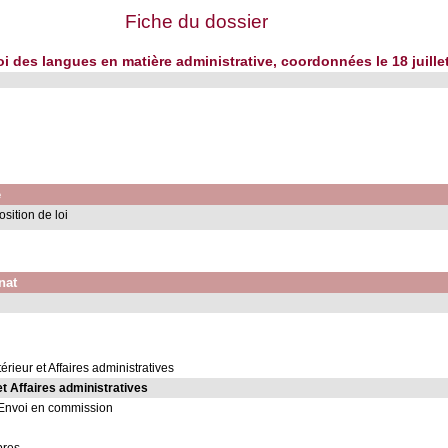
Fiche du dossier
loi des langues en matière administrative, coordonnées le 18 juille
e
sition de loi
nat
rieur et Affaires administratives
t Affaires administratives
Envoi en commission