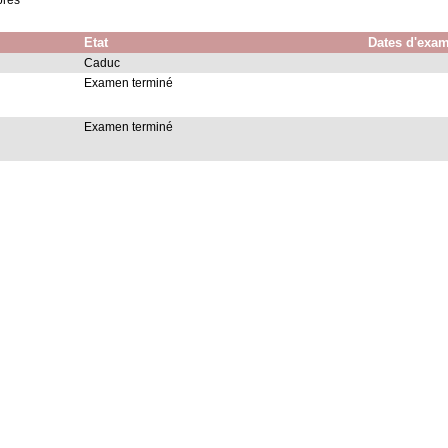
bres
Etat
Dates d'exa
Caduc
Examen terminé
Examen terminé