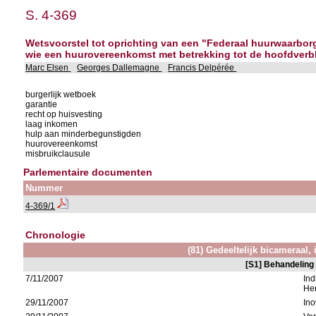
S. 4-369
Wetsvoorstel tot oprichting van een "Federaal huurwaarbor
wie een huurovereenkomst met betrekking tot de hoofdverbli
Marc Elsen
Georges Dallemagne
Francis Delpérée
burgerlijk wetboek
garantie
recht op huisvesting
laag inkomen
hulp aan minderbegunstigden
huurovereenkomst
misbruikclausule
Parlementaire documenten
Nummer
4-369/1
Chronologie
(81) Gedeeltelijk bicameraal, i
[S1] Behandeling
7/11/2007
Ind
Her
29/11/2007
In