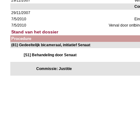
29/11/2007
Ver
Co
29/11/2007
7/5/2010
Ei
7/5/2010
Verval door ontbi
Stand van het dossier
Procedure
(81) Gedeeltelijk bicameraal, initiatief Senaat
[S1] Behandeling door Senaat
Commissie: Justitie