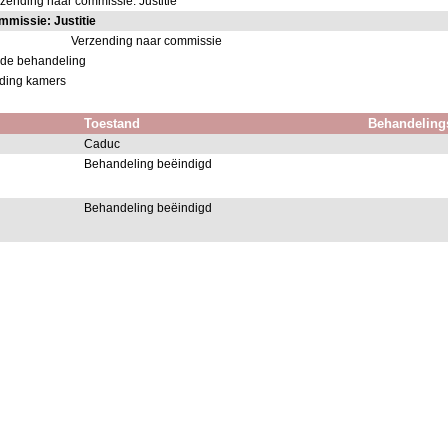
zending naar commissie: Justitie
mmissie: Justitie
Verzending naar commissie
nde behandeling
nding kamers
Toestand
Behandeling
Caduc
Behandeling beëindigd
Behandeling beëindigd