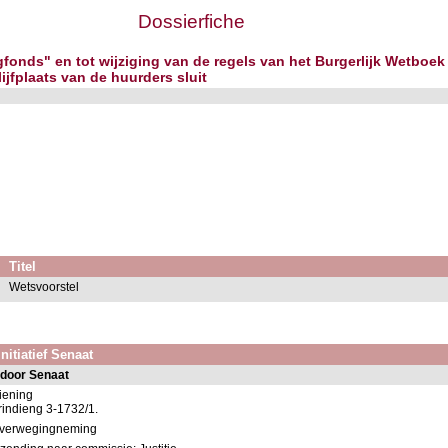
Dossierfiche
gfonds" en tot wijziging van de regels van het Burgerlijk Wetbo
jfplaats van de huurders sluit
Titel
Wetsvoorstel
nitiatief Senaat
 door Senaat
iening
indieng 3-1732/1.
overwegingneming