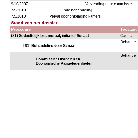
9/10/2007
Verzending naar commissie
7/5/2010
Einde behandeling
7/5/2010
Verval door ontbinding kamers
Stand van het dossier
Procedure
Toestand
(81) Gedeeltelijk bicameraal, initiatief Senaat
Caduc
Behandeli
[S1] Behandeling door Senaat
Behandeli
Commissie: Financiën en
Economische Aangelegenheden