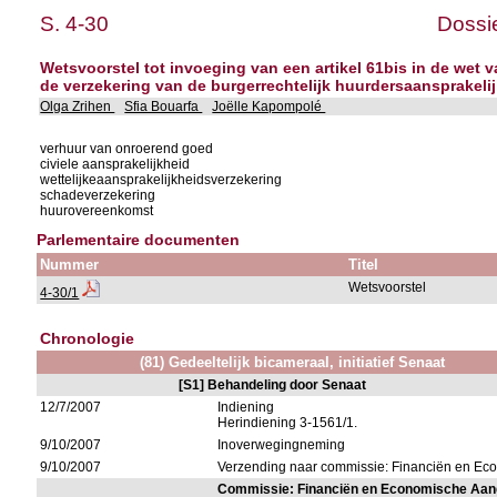
S. 4-30
Dossie
Wetsvoorstel tot invoeging van een artikel 61bis in de wet
de verzekering van de burgerrechtelijk huurdersaansprakeli
Olga Zrihen
Sfia Bouarfa
Joëlle Kapompolé
verhuur van onroerend goed
civiele aansprakelijkheid
wettelijkeaansprakelijkheidsverzekering
schadeverzekering
huurovereenkomst
Parlementaire documenten
Nummer
Titel
Wetsvoorstel
4-30/1
Chronologie
(81) Gedeeltelijk bicameraal, initiatief Senaat
[S1] Behandeling door Senaat
12/7/2007
Indiening
Herindiening 3-1561/1.
9/10/2007
Inoverwegingneming
9/10/2007
Verzending naar commissie: Financiën en E
Commissie: Financiën en Economische Aa