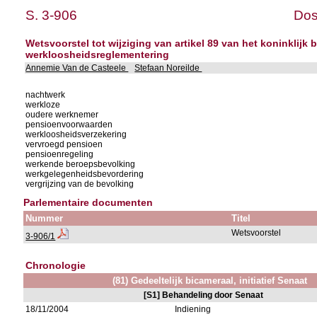
S. 3-906
Dos
Wetsvoorstel tot wijziging van artikel 89 van het koninklij
werkloosheidsreglementering
Annemie Van de Casteele
Stefaan Noreilde
nachtwerk
werkloze
oudere werknemer
pensioenvoorwaarden
werkloosheidsverzekering
vervroegd pensioen
pensioenregeling
werkende beroepsbevolking
werkgelegenheidsbevordering
vergrijzing van de bevolking
Parlementaire documenten
Nummer
Titel
Wetsvoorstel
3-906/1
Chronologie
(81) Gedeeltelijk bicameraal, initiatief Senaat
[S1] Behandeling door Senaat
18/11/2004
Indiening