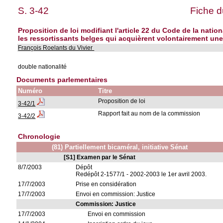
S. 3-42
Fiche d
Proposition de loi modifiant l'article 22 du Code de la nation
les ressortissants belges qui acquièrent volontairement une
François Roelants du Vivier
double nationalité
Documents parlementaires
Numéro
Titre
Proposition de loi
3-42/1
Rapport fait au nom de la commission
3-42/2
Chronologie
(81) Partiellement bicaméral, initiative Sénat
[S1] Examen par le Sénat
8/7/2003
Dépôt
Redépôt 2-1577/1 - 2002-2003 le 1er avril 2003.
17/7/2003
Prise en considération
17/7/2003
Envoi en commission: Justice
Commission: Justice
17/7/2003
Envoi en commission