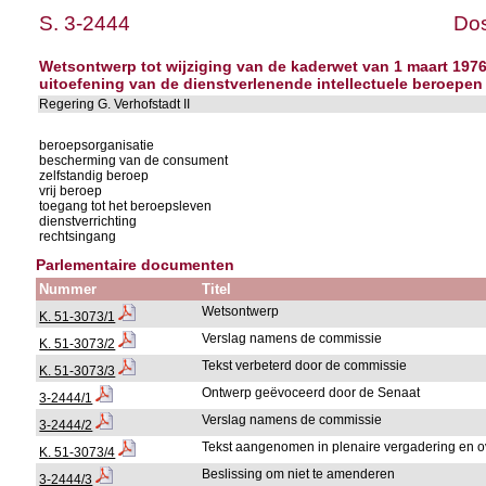
S. 3-2444
Dos
Wetsontwerp tot wijziging van de kaderwet van 1 maart 1976
uitoefening van de dienstverlenende intellectuele beroepen
Regering G. Verhofstadt II
beroepsorganisatie
bescherming van de consument
zelfstandig beroep
vrij beroep
toegang tot het beroepsleven
dienstverrichting
rechtsingang
Parlementaire documenten
Nummer
Titel
Wetsontwerp
K. 51-3073/1
Verslag namens de commissie
K. 51-3073/2
Tekst verbeterd door de commissie
K. 51-3073/3
Ontwerp geëvoceerd door de Senaat
3-2444/1
Verslag namens de commissie
3-2444/2
Tekst aangenomen in plenaire vergadering en 
K. 51-3073/4
Beslissing om niet te amenderen
3-2444/3