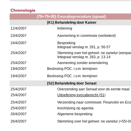
Chronologie
(78+79+80) Evocatieprocedure (spoed)
[K1] Behandeling door Kamer
12/4/2007
Indiening
23/4/2007
Aanneming in commissie (verbeterd)
24/4/2007
Bespreking
Integraal verslag nr. 281, p. 56-57
25/4/2007
Stemming over het geheel: ne varietur (eenpar
Integraal verslag nr. 283, p. 13-14
25/4/2007
Aanneming zonder amendering
19/4/2007
Beslissing POC. i.v.m. termijnen
19/4/2007
Beslissing POC. i.v.m. termijnen
[S2] Behandeling door Senaat
25/4/2007
Overzending aan Senaat voor de eerste maal
25/4/2007
Uitoefening evocatierecht (S1)
25/4/2007
Verzending naar commissie: Financiën en E
25/4/2007
Inschrijving op agenda
26/4/2007
Algemene bespreking
26/4/2007
Stemming over het geheel: ne varietur (+55/-0