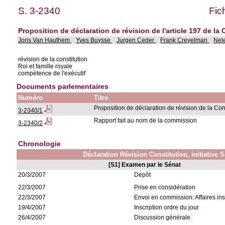
S. 3-2340
Fic
Proposition de déclaration de révision de l'article 197 de la 
Joris Van Hauthem
Yves Buysse
Jurgen Ceder
Frank Creyelman
Nel
révision de la constitution
Roi et famille royale
compétence de l'exécutif
Documents parlementaires
Numéro
Titre
Proposition de déclaration de révision de la Con
3-2340/1
Rapport fait au nom de la commission
3-2340/2
Chronologie
Déclaration Révision Constitution, initiative 
[S1] Examen par le Sénat
20/3/2007
Dépôt
22/3/2007
Prise en considération
22/3/2007
Envoi en commission: Affaires ins
19/4/2007
Inscription ordre du jour
26/4/2007
Discussion générale