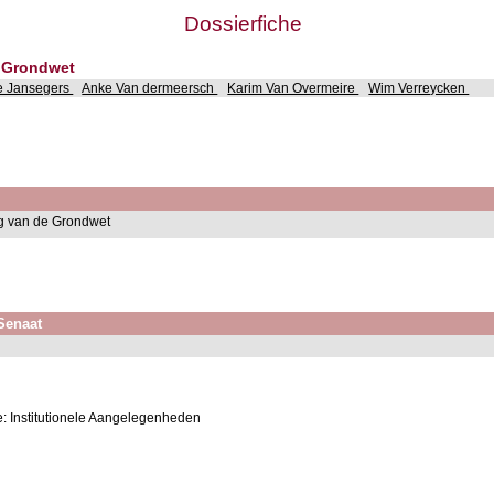
Dossierfiche
e Grondwet
e Jansegers
Anke Van dermeersch
Karim Van Overmeire
Wim Verreycken
ing van de Grondwet
 Senaat
: Institutionele Aangelegenheden