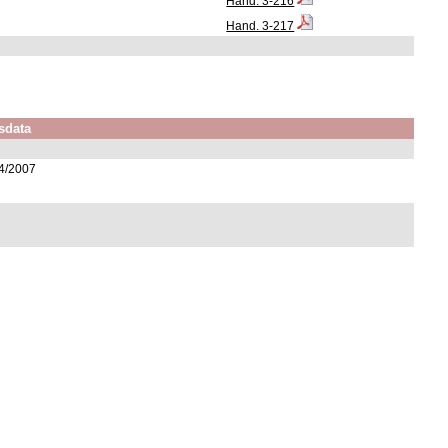
Hand. 3-216
Hand. 3-217
sdata
/4/2007