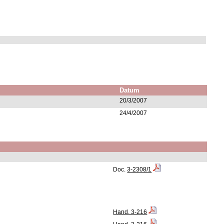
Datum
20/3/2007
24/4/2007
Doc.
3-2308/1
Hand. 3-216