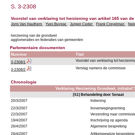
S. 3-2308
Voorstel van verklaring tot herziening van artikel 165 van d
Joris Van Hauthem
Yves Buysse
Jurgen Ceder
Frank Creyelman
Nel
herziening van de grondwet
agglomeraties en federaties van gemeenten
Parlementaire documenten
Nummer
Titel
Voorstel van verklaring tot herzien
3-2308/1
Verslag namens de commissie
3-2308/2
Chronologie
Verklaring Herziening Grondwet, initiatief
[S1] Behandeling door Senaat
20/3/2007
Indiening
22/3/2007
Inoverwegingneming
22/3/2007
Verzending naar commissie
19/4/2007
Inschrijving op agenda
26/4/2007
Algemene bespreking
26/4/2007
Artikelsgewijze bespreking