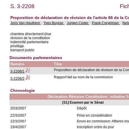
S. 3-2208
Fic
Proposition de déclaration de révision de l'article 66 de la C
Joris Van Hauthem
Yves Buysse
Jurgen Ceder
Frank Creyelman
Nel
chambre directement élue
révision de la constitution
indemnité parlementaire
privilège
transport public
Documents parlementaires
Numéro
Titre
Proposition de déclaration de révision de la Con
3-2208/1
Rapport fait au nom de la commission
3-2208/2
Chronologie
Déclaration Révision Constitution, initiative 
[S1] Examen par le Sénat
20/3/2007
Dépôt
22/3/2007
Prise en considération
22/3/2007
Envoi en commission: Affaires ins
19/4/2007
Inscription ordre du jour