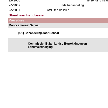
2/6/2005
Verzending naa
2/5/2007
Einde behandeling
2/5/2007
Afsluiten dossier
Stand van het dossier
Procedure
Monocameraal Senaat
[S1] Behandeling door Senaat
Commissie: Buitenlandse Betrekkingen en
Landsverdediging