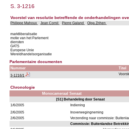
S. 3-1216
Voorstel van resolutie betreffende de onderhandelingen o
Philippe Mahoux
Jean Cornil
Pierre Galand
Olga Zrihen
marktliberalisatie
motie van het Parlement
diensten
GATS
Europese Unie
Wereldhandelsorganisatie
Parlementaire documenten
Nummer
Titel
Voorst
3-1216/1
Chronologie
Monocameraal Senaat
[S1] Behandeling door Senaat
1/6/2005
Indiening
2/6/2005
Inoverwegingneming
2/6/2005
Verzending naar commissie: Buitenl
Commissie: Buitenlandse Betrekki