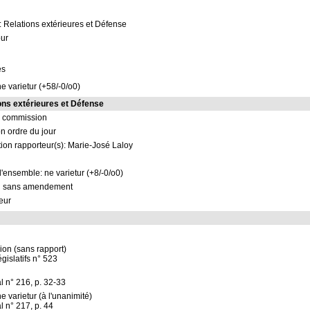
 Relations extérieures et Défense
our
es
e varietur (+58/-0/o0)
ns extérieures et Défense
n commission
on ordre du jour
ion rapporteur(s): Marie-José Laloy
l'ensemble: ne varietur (+8/-0/o0)
n sans amendement
eur
on (sans rapport)
égislatifs n° 523
l n° 216, p. 32-33
e varietur (à l'unanimité)
 n° 217, p. 44