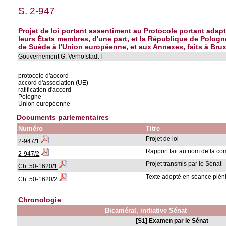
S. 2-947
Projet de loi portant assentiment au Protocole portant ada
leurs États membres, d'une part, et la République de Pologn
de Suède à l'Union européenne, et aux Annexes, faits à Bruxe
Gouvernement G. Verhofstadt I
protocole d'accord
accord d'association (UE)
ratification d'accord
Pologne
Union européenne
Documents parlementaires
Numéro
Titre
Projet de loi
2-947/1
Rapport fait au nom de la c
2-947/2
Projet transmis par le Sénat
Ch. 50-1620/1
Texte adopté en séance pléni
Ch. 50-1620/2
Chronologie
Bicaméral, initiative Sénat
[S1] Examen par le Sénat