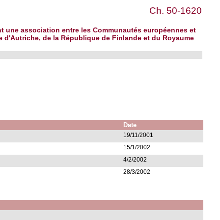
Ch. 50-1620
sant une association entre les Communautés européennes et
que d'Autriche, de la République de Finlande et du Royaume
Date
19/11/2001
15/1/2002
4/2/2002
28/3/2002