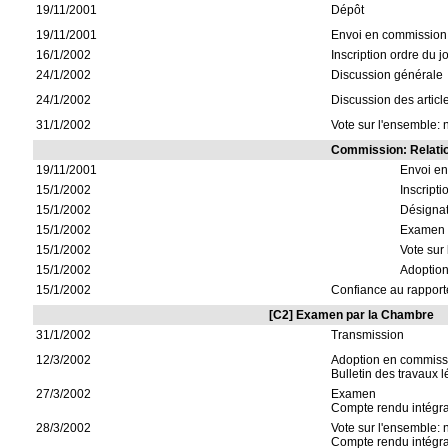
19/11/2001
Dépôt
19/11/2001
Envoi en commission:
16/1/2002
Inscription ordre du j
24/1/2002
Discussion générale
24/1/2002
Discussion des articl
31/1/2002
Vote sur l'ensemble: n
Commission: Relatio
19/11/2001
Envoi e
15/1/2002
Inscripti
15/1/2002
Désignat
15/1/2002
Examen
15/1/2002
Vote sur 
15/1/2002
Adoptio
15/1/2002
Confiance au rapport
[C2] Examen par la Chambre
31/1/2002
Transmission
12/3/2002
Adoption en commissi
Bulletin des travaux l
27/3/2002
Examen
Compte rendu intégra
28/3/2002
Vote sur l'ensemble: n
Compte rendu intégral