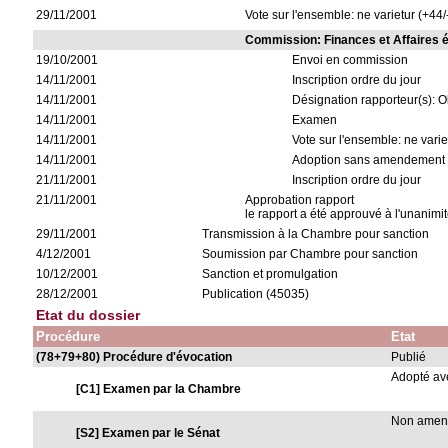
29/11/2001
Vote sur l'ensemble: ne varietur (+44/
Commission: Finances et Affaires
19/10/2001
Envoi en commission
14/11/2001
Inscription ordre du jour
14/11/2001
Désignation rapporteur(s): O
14/11/2001
Examen
14/11/2001
Vote sur l'ensemble: ne varie
14/11/2001
Adoption sans amendement
21/11/2001
Inscription ordre du jour
21/11/2001
Approbation rapport
le rapport a été approuvé à l'unanimit
29/11/2001
Transmission à la Chambre pour sanction
4/12/2001
Soumission par Chambre pour sanction
10/12/2001
Sanction et promulgation
28/12/2001
Publication (45035)
Etat du dossier
Procédure
Etat
(78+79+80) Procédure d'évocation
Publié
Adopté a
[C1] Examen par la Chambre
Non ame
[S2] Examen par le Sénat