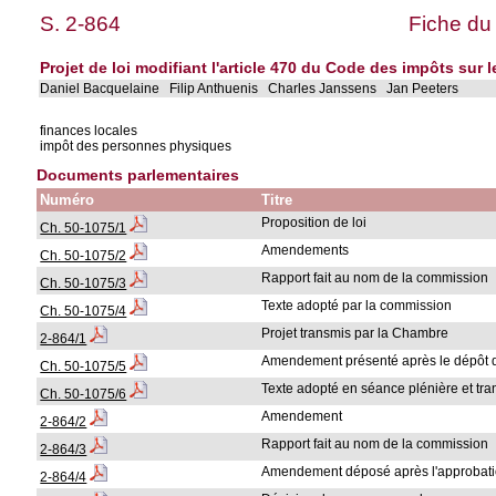
S. 2-864
Fiche du
Projet de loi modifiant l'article 470 du Code des impôts su
Daniel Bacquelaine Filip Anthuenis Charles Janssens Jan Peeters
finances locales
impôt des personnes physiques
Documents parlementaires
Numéro
Titre
Proposition de loi
Ch. 50-1075/1
Amendements
Ch. 50-1075/2
Rapport fait au nom de la commission
Ch. 50-1075/3
Texte adopté par la commission
Ch. 50-1075/4
Projet transmis par la Chambre
2-864/1
Amendement présenté après le dépôt d
Ch. 50-1075/5
Texte adopté en séance plénière et tr
Ch. 50-1075/6
Amendement
2-864/2
Rapport fait au nom de la commission
2-864/3
Amendement déposé après l'approbati
2-864/4