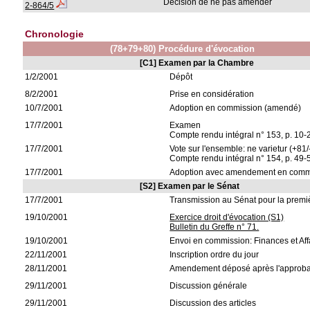
Décision de ne pas amender
2-864/5
Chronologie
(78+79+80) Procédure d'évocation
[C1] Examen par la Chambre
1/2/2001
Dépôt
8/2/2001
Prise en considération
10/7/2001
Adoption en commission (amendé)
17/7/2001
Examen
Compte rendu intégral n° 153, p. 10-
17/7/2001
Vote sur l'ensemble: ne varietur (+81/
Compte rendu intégral n° 154, p. 49-
17/7/2001
Adoption avec amendement en comm
[S2] Examen par le Sénat
17/7/2001
Transmission au Sénat pour la premiè
19/10/2001
Exercice droit d'évocation (S1)
Bulletin du Greffe n° 71.
19/10/2001
Envoi en commission: Finances et Af
22/11/2001
Inscription ordre du jour
28/11/2001
Amendement déposé après l'approbat
29/11/2001
Discussion générale
29/11/2001
Discussion des articles