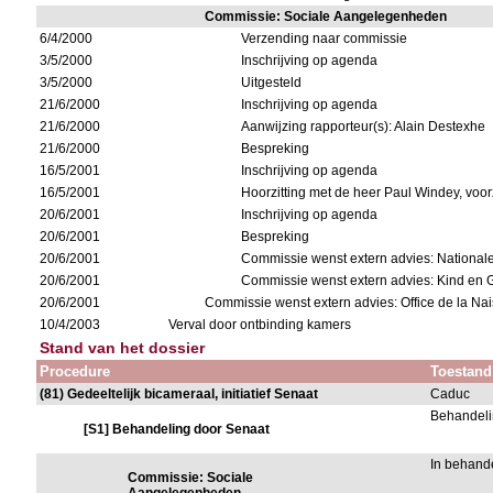
Commissie: Sociale Aangelegenheden
6/4/2000
Verzending naar commissie
3/5/2000
Inschrijving op agenda
3/5/2000
Uitgesteld
21/6/2000
Inschrijving op agenda
21/6/2000
Aanwijzing rapporteur(s): Alain Destexhe
21/6/2000
Bespreking
16/5/2001
Inschrijving op agenda
16/5/2001
Hoorzitting met de heer Paul Windey, voor
20/6/2001
Inschrijving op agenda
20/6/2001
Bespreking
20/6/2001
Commissie wenst extern advies: National
20/6/2001
Commissie wenst extern advies: Kind en 
20/6/2001
Commissie wenst extern advies: Office de la Nai
10/4/2003
Verval door ontbinding kamers
Stand van het dossier
Procedure
Toestand
(81) Gedeeltelijk bicameraal, initiatief Senaat
Caduc
Behandeli
[S1] Behandeling door Senaat
In behand
Commissie: Sociale