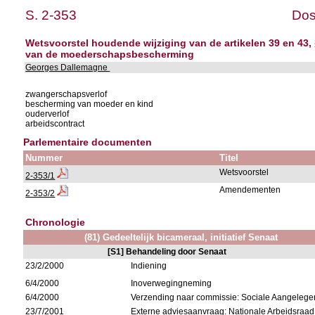
S. 2-353
Dos
Wetsvoorstel houdende wijziging van de artikelen 39 en 43,
van de moederschapsbescherming
Georges Dallemagne
zwangerschapsverlof
bescherming van moeder en kind
ouderverlof
arbeidscontract
Parlementaire documenten
Nummer
Titel
Wetsvoorstel
2-353/1
Amendementen
2-353/2
Chronologie
(81) Gedeeltelijk bicameraal, initiatief Senaat
[S1] Behandeling door Senaat
23/2/2000
Indiening
6/4/2000
Inoverwegingneming
6/4/2000
Verzending naar commissie: Sociale Aangeleg
23/7/2001
Externe adviesaanvraag: Nationale Arbeidsraad