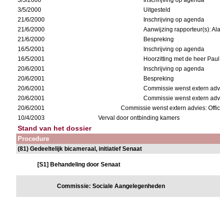
3/5/2000
Inschrijving op agenda
3/5/2000
Uitgesteld
21/6/2000
Inschrijving op agenda
21/6/2000
Aanwijzing rapporteur(s): Al
21/6/2000
Bespreking
16/5/2001
Inschrijving op agenda
16/5/2001
Hoorzitting met de heer Paul
20/6/2001
Inschrijving op agenda
20/6/2001
Bespreking
20/6/2001
Commissie wenst extern adv
20/6/2001
Commissie wenst extern adv
20/6/2001
Commissie wenst extern advies: Offic
10/4/2003
Verval door ontbinding kamers
Stand van het dossier
Procedure
(81) Gedeeltelijk bicameraal, initiatief Senaat
[S1] Behandeling door Senaat
Commissie: Sociale Aangelegenheden