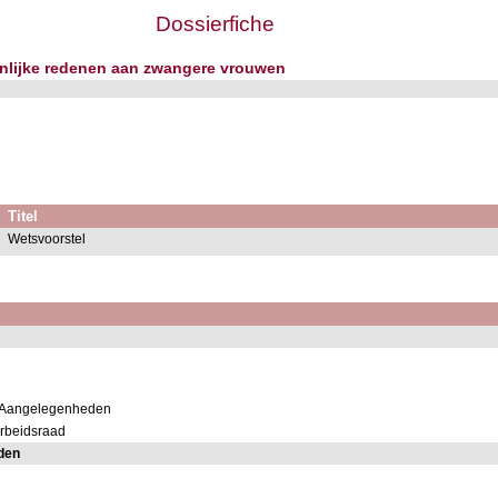
Dossierfiche
onlijke redenen aan zwangere vrouwen
Titel
Wetsvoorstel
e Aangelegenheden
Arbeidsraad
den