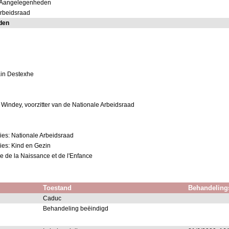
e Aangelegenheden
Arbeidsraad
den
ain Destexhe
 Windey, voorzitter van de Nationale Arbeidsraad
ies: Nationale Arbeidsraad
ies: Kind en Gezin
e de la Naissance et de l'Enfance
Toestand
Behandeling
Caduc
Behandeling beëindigd