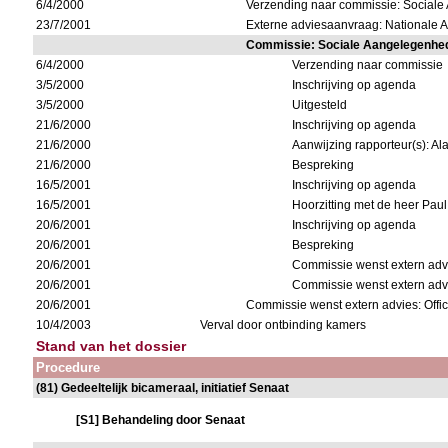
6/4/2000
Verzending naar commissie: Social
23/7/2001
Externe adviesaanvraag: Nationale 
Commissie: Sociale Aangelegenhe
6/4/2000
Verzending naar commissie
3/5/2000
Inschrijving op agenda
3/5/2000
Uitgesteld
21/6/2000
Inschrijving op agenda
21/6/2000
Aanwijzing rapporteur(s): Al
21/6/2000
Bespreking
16/5/2001
Inschrijving op agenda
16/5/2001
Hoorzitting met de heer Paul
20/6/2001
Inschrijving op agenda
20/6/2001
Bespreking
20/6/2001
Commissie wenst extern adv
20/6/2001
Commissie wenst extern adv
20/6/2001
Commissie wenst extern advies: Offic
10/4/2003
Verval door ontbinding kamers
Stand van het dossier
Procedure
(81) Gedeeltelijk bicameraal, initiatief Senaat
[S1] Behandeling door Senaat