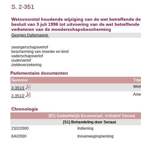
S. 2-351
Wetsvoorstel houdende wijziging van de wet betreffende de 
besluit van 3 juli 1996 tot uitvoering van de wet betreffen
verbeteren van de moederschapsbescherming
Georges Dallemagne
zwangerschapsverlof
bescherming van moeder en kind
vaderschapsverlof
ouderverlof
ziekteverzekering
Parlementaire documenten
Nummer
Tite
Wets
2-351/1
Ame
2-351/2
Chronologie
(81) Gedeeltelijk bicameraal, initiatief Senaat
[S1] Behandeling door Senaat
23/2/2000
Indiening
6/4/2000
Inoverwegingneming