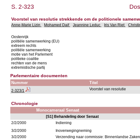
S. 2-323
Dos
Voorstel van resolutie strekkende om de politionele samenw
Anne-Marie Lizin
Mohamed Daif
Jeannine Leduc
Iris Van Riet
Christ
Oostenrijk
politiële samenwerking (EU)
extreem rechts
politiële samenwerking
motie van het Parlement
politieke coalitie
rechten van de mens
extremistische partij
Parlementaire documenten
Nummer
Titel
Voorstel van resolutie
2-323/1
Chronologie
Monocameraal Senaat
[S1] Behandeling door Senaat
2/2/2000
Indiening
3/2/2000
Inoverwegingneming
3/2/2000
Verzending naar commissie: Binnenlandse Zaken