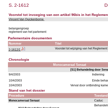
S. 2-1612
D
Voorstel tot invoeging van een artikel 96bis in het Reglem
Vincent Van Quickenborne
belangengroep
reglement van het parlement
Parlementaire documenten
Nummer
Titel
Voorstel tot wijziging van het Reglement
2-1612/1
Chronologie
Monocameraal Senaat
[S1] Behandeling door Sen
9/4/2003
Indiening
10/4/2003
Einde beha
10/4/2003
Verval door ontbinding kame
Stand van het dossier
Procedure
Toestand
Monocameraal Senaat
Caduc
Behandeli