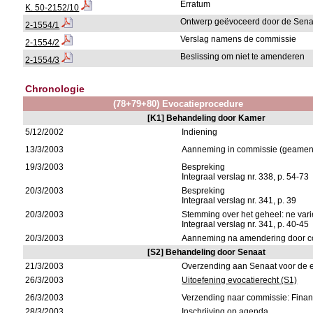
Erratum
K. 50-2152/10
Ontwerp geëvoceerd door de Sena
2-1554/1
Verslag namens de commissie
2-1554/2
Beslissing om niet te amenderen
2-1554/3
Chronologie
(78+79+80) Evocatieprocedure
[K1] Behandeling door Kamer
5/12/2002
Indiening
13/3/2003
Aanneming in commissie (geamen
19/3/2003
Bespreking
Integraal verslag nr. 338, p. 54-73
20/3/2003
Bespreking
Integraal verslag nr. 341, p. 39
20/3/2003
Stemming over het geheel: ne vari
Integraal verslag nr. 341, p. 40-45
20/3/2003
Aanneming na amendering door 
[S2] Behandeling door Senaat
21/3/2003
Overzending aan Senaat voor de 
26/3/2003
Uitoefening evocatierecht (S1)
26/3/2003
Verzending naar commissie: Fin
28/3/2003
Inschrijving op agenda