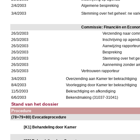
2/4/2003
Algemene bespreking
3/4/2003
Stemming over het geheel: ne varie
Commissie: Financiën en Econ
26/3/2003
Verzending naar com
26/3/2003
Inschrijving op agend
26/3/2003
Aanwijzing rapporteur(
26/3/2003
Bespreking
26/3/2003
Stemming over het geh
26/3/2003
Aanneming zonder a
26/3/2003
Vertrouwen rapporteur
3/4/2003
Overzending aan Kamer ter bekrachtiging
8/4/2003
Voorlegging door Kamer ter bekrachtiging
11/5/2003
Bekrachtiging en afkondiging
6/6/2003
Bekendmaking (31037-31041)
Stand van het dossier
Procedure
(78+79+80) Evocatieprocedure
[K1] Behandeling door Kamer