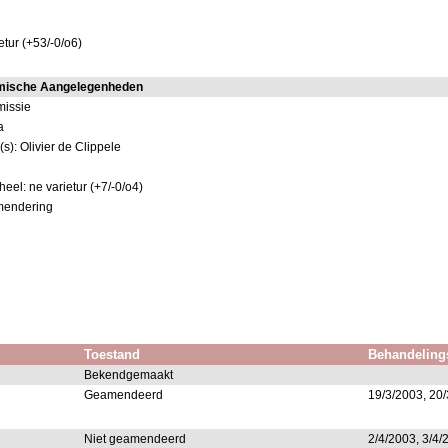
tur (+53/-0/o6)
omische Aangelegenheden
missie
a
s): Olivier de Clippele
eel: ne varietur (+7/-0/o4)
mendering
Toestand
Behandeling
Bekendgemaakt
Geamendeerd
19/3/2003, 20
Niet geamendeerd
2/4/2003, 3/4/