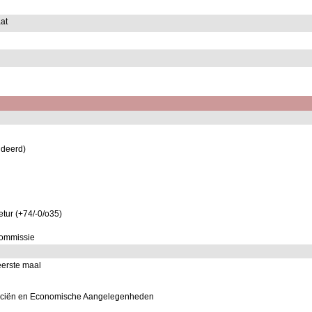
at
deerd)
etur (+74/-0/o35)
commissie
eerste maal
anciën en Economische Aangelegenheden