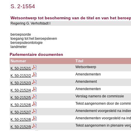
S. 2-1554
Wetsontwerp tot bescherming van de titel en van het beroe
Regering G. Verhofstadt I
beroepsorde
toegang tot het beroepsleven
beroepsdeontologie
landmeter
Parlementaire documenten
Nummer
Titel
Wetsontwerp
K. 50-2152/1
Amendementen
K. 50-2152/2
Amendement
K. 50-2152/3
Amendementen
K. 50-2152/4
Verslag namens de commissie
K. 50-2152/5
Tekst aangenomen door de commi
K. 50-2152/6
Amendement voorgesteld na indien
K. 50-2152/7
Amendementen voorgesteld na indi
K. 50-2152/8
Tekst aangenomen in plenaire ve
K. 50-2152/9