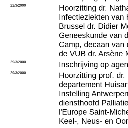
22/3/2000
Hoorzitting dr. Nat
Infectieziekten van
Brussel dr. Didier M
Geneeskunde van d
Camp, decaan van d
de VUB dr. Arsène M
29/3/2000
Inschrijving op age
29/3/2000
Hoorzitting prof. dr
departement Huisar
Instelling Antwerpe
diensthoofd Palliati
l'Europe Saint-Miche
Keel-, Neus- en Oo