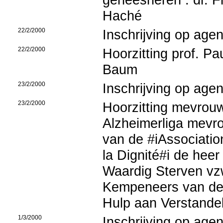
Haché
22/2/2000
Inschrijving op age
22/2/2000
Hoorzitting prof. P
Baum
23/2/2000
Inschrijving op age
23/2/2000
Hoorzitting mevrou
Alzheimerliga mevr
van de #iAssociatio
la Dignité#i de hee
Waardig Sterven v
Kempeneers van de 
Hulp aan Verstande
1/3/2000
Inschrijving op age