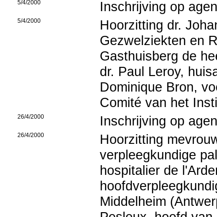
5/4/2000
Inschrijving op age
5/4/2000
Hoorzitting dr. Joh
Gezwelziekten en R
Gasthuisberg de hee
dr. Paul Leroy, huisa
Dominique Bron, voo
Comité van het Inst
26/4/2000
Inschrijving op age
26/4/2000
Hoorzitting mevrou
verpleegkundige pal
hospitalier de l'Ar
hoofdverpleegkundig
Middelheim (Antwer
Pesleux, hoofd van