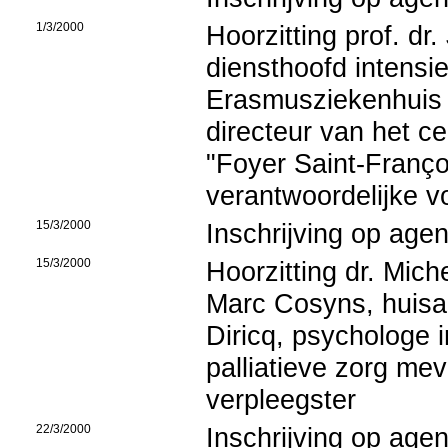
1/3/2000
Hoorzitting prof. dr
diensthoofd intensi
Erasmusziekenhuis 
directeur van het ce
"Foyer Saint-Françoi
verantwoordelijke v
15/3/2000
Inschrijving op age
15/3/2000
Hoorzitting dr. Mich
Marc Cosyns, huisa
Diricq, psychologe 
palliatieve zorg me
verpleegster
22/3/2000
Inschrijving op age