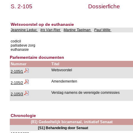
S. 2-105
Dossierfiche
Wetsvoorstel op de euthanasie
Jeannine Leduc
Iris Van Riet
Martine Taelman
Paul Wille
codicil
palliatieve zorg
euthanasie
Parlementaire documenten
Nummer
Titel
Wetsvoorstel
2-105/1
Amendementen
2-105/2
Verslag namens de verenigde commissies
2-105/3
Chronologie
(81) Gedeeltelijk bicameraal, initiatief Senaat
[S1] Behandeling door Senaat