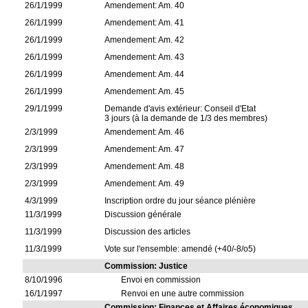
26/1/1999
Amendement: Am. 40
26/1/1999
Amendement: Am. 41
26/1/1999
Amendement: Am. 42
26/1/1999
Amendement: Am. 43
26/1/1999
Amendement: Am. 44
26/1/1999
Amendement: Am. 45
29/1/1999
Demande d'avis extérieur: Conseil d'Etat
3 jours (à la demande de 1/3 des membres)
2/3/1999
Amendement: Am. 46
2/3/1999
Amendement: Am. 47
2/3/1999
Amendement: Am. 48
2/3/1999
Amendement: Am. 49
4/3/1999
Inscription ordre du jour séance plénière
11/3/1999
Discussion générale
11/3/1999
Discussion des articles
11/3/1999
Vote sur l'ensemble: amendé (+40/-8/o5)
Commission: Justice
8/10/1996
Envoi en commission
16/1/1997
Renvoi en une autre commission
Commission: Finances et Affaires économiques