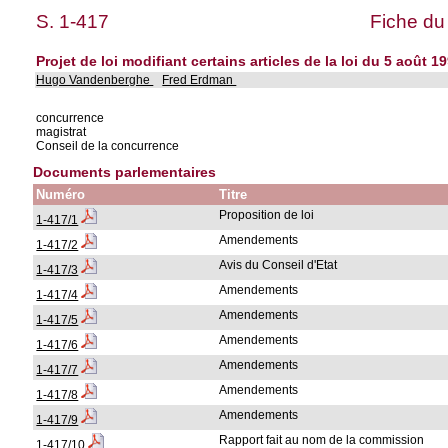
S. 1-417
Fiche du
Projet de loi modifiant certains articles de la loi du 5 août
Hugo Vandenberghe
Fred Erdman
concurrence
magistrat
Conseil de la concurrence
Documents parlementaires
Numéro
Titre
Proposition de loi
1-417/1
Amendements
1-417/2
Avis du Conseil d'Etat
1-417/3
Amendements
1-417/4
Amendements
1-417/5
Amendements
1-417/6
Amendements
1-417/7
Amendements
1-417/8
Amendements
1-417/9
Rapport fait au nom de la commission
1-417/10