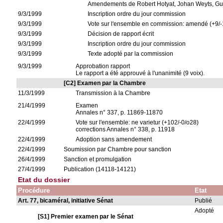
Amendements de Robert Hotyat, Johan Weyts, G
9/3/1999
Inscription ordre du jour commission
9/3/1999
Vote sur l'ensemble en commission: amendé (+9/-
9/3/1999
Décision de rapport écrit
9/3/1999
Inscription ordre du jour commission
9/3/1999
Texte adopté par la commission
9/3/1999
Approbation rapport
Le rapport a été approuvé à l'unanimité (9 voix).
[C2] Examen par la Chambre
11/3/1999
Transmission à la Chambre
21/4/1999
Examen
Annales n° 337, p. 11869-11870
22/4/1999
Vote sur l'ensemble: ne varietur (+102/-0/o28)
corrections Annales n° 338, p. 11918
22/4/1999
Adoption sans amendement
22/4/1999
Soumission par Chambre pour sanction
26/4/1999
Sanction et promulgation
27/4/1999
Publication (14118-14121)
Etat du dossier
Procédure
Etat
Art. 77, bicaméral, initiative Sénat
Publié
Adopté
[S1] Premier examen par le Sénat