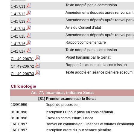
Texte adopté par la commission
1-417/11
Amendements déposés après renvoi par l
1-417/12
Amendements déposés après renvoi par l
1-417/13
Avis du Conseil d'Etat
1-417/14
Amendements déposés après renvoi par l
1-417/15
Rapport complémentaire
1-417/16
Texte adopté par la commission
1-417/17
Projet transmis par le Sénat
Ch. 49-2067/1
Rapport fait au nom de la commission
Ch. 49-2067/2
Texte adopté en séance plénière et soumis
Ch. 49-2067/3
Chronologie
Art. 77, bicaméral, initiative Sénat
[S1] Premier examen par le Sénat
13/9/1996
Dépôt de proposition
8/10/1996
Inscription OJ pour prise en considération
8/10/1996
Envoi en commission: Justice
16/1/1997
Renvoi en commission: Finances et Affaires économiq
16/1/1997
Inscription ordre du jour séance plénière