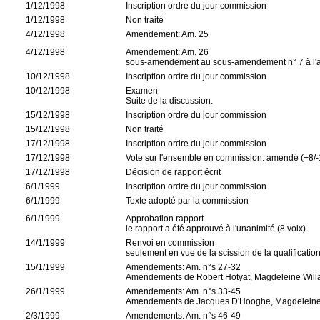
1/12/1998
Inscription ordre du jour commission
1/12/1998
Non traité
4/12/1998
Amendement: Am. 25
4/12/1998
Amendement: Am. 26
sous-amendement au sous-amendement n° 7 à l'am
10/12/1998
Inscription ordre du jour commission
10/12/1998
Examen
Suite de la discussion.
15/12/1998
Inscription ordre du jour commission
15/12/1998
Non traité
17/12/1998
Inscription ordre du jour commission
17/12/1998
Vote sur l'ensemble en commission: amendé (+8/-
17/12/1998
Décision de rapport écrit
6/1/1999
Inscription ordre du jour commission
6/1/1999
Texte adopté par la commission
6/1/1999
Approbation rapport
le rapport a été approuvé à l'unanimité (8 voix)
14/1/1999
Renvoi en commission
seulement en vue de la scission de la qualificatio
15/1/1999
Amendements: Am. n°s 27-32
Amendements de Robert Hotyat, Magdeleine Wil
26/1/1999
Amendements: Am. n°s 33-45
Amendements de Jacques D'Hooghe, Magdelein
2/3/1999
Amendements: Am. n°s 46-49