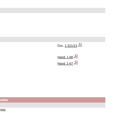
Doc.
1-321/13
Hand. 1-66
Hand. 1-67
sdata
1996