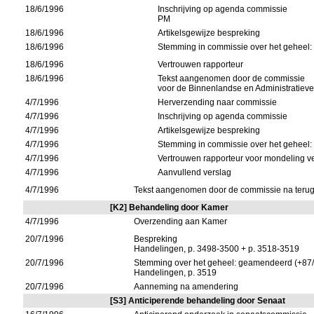
18/6/1996
Inschrijving op agenda commissie
PM
18/6/1996
Artikelsgewijze bespreking
18/6/1996
Stemming in commissie over het geheel:
18/6/1996
Vertrouwen rapporteur
18/6/1996
Tekst aangenomen door de commissie
voor de Binnenlandse en Administratie
4/7/1996
Herverzending naar commissie
4/7/1996
Inschrijving op agenda commissie
4/7/1996
Artikelsgewijze bespreking
4/7/1996
Stemming in commissie over het geheel:
4/7/1996
Vertrouwen rapporteur voor mondeling v
4/7/1996
Aanvullend verslag
4/7/1996
Tekst aangenomen door de commissie na terug
[K2] Behandeling door Kamer
4/7/1996
Overzending aan Kamer
20/7/1996
Bespreking
Handelingen, p. 3498-3500 + p. 3518-3519
20/7/1996
Stemming over het geheel: geamendeerd (+87/
Handelingen, p. 3519
20/7/1996
Aanneming na amendering
[S3] Anticiperende behandeling door Senaat