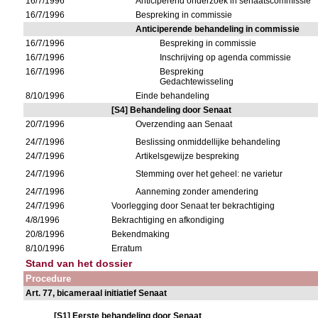
16/7/1996
Anticiperend onderzoek in senaatscommissie
16/7/1996
Bespreking in commissie
Anticiperende behandeling in commissie
16/7/1996
Bespreking in commissie
16/7/1996
Inschrijving op agenda commissie
16/7/1996
Bespreking
Gedachtewisseling
8/10/1996
Einde behandeling
[S4] Behandeling door Senaat
20/7/1996
Overzending aan Senaat
24/7/1996
Beslissing onmiddellijke behandeling
24/7/1996
Artikelsgewijze bespreking
24/7/1996
Stemming over het geheel: ne varietur
24/7/1996
Aanneming zonder amendering
24/7/1996
Voorlegging door Senaat ter bekrachtiging
4/8/1996
Bekrachtiging en afkondiging
20/8/1996
Bekendmaking
8/10/1996
Erratum
Stand van het dossier
Procedure
Art. 77, bicameraal initiatief Senaat
[S1] Eerste behandeling door Senaat