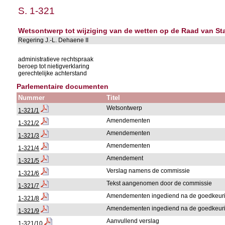
S. 1-321
Wetsontwerp tot wijziging van de wetten op de Raad van Sta
Regering J.-L. Dehaene II
administratieve rechtspraak
beroep tot nietigverklaring
gerechtelijke achterstand
Parlementaire documenten
Nummer
Titel
Wetsontwerp
1-321/1
Amendementen
1-321/2
Amendementen
1-321/3
Amendementen
1-321/4
Amendement
1-321/5
Verslag namens de commissie
1-321/6
Tekst aangenomen door de commissie
1-321/7
Amendementen ingediend na de goedkeurin
1-321/8
Amendementen ingediend na de goedkeurin
1-321/9
Aanvullend verslag
1-321/10