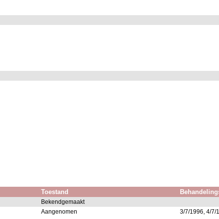
Toestand
Behandeling
Bekendgemaakt
Aangenomen
3/7/1996, 4/7/