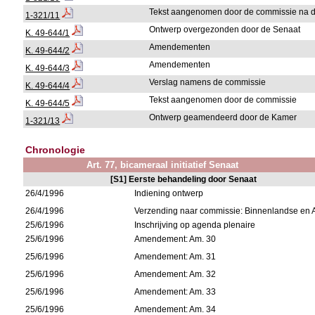
Tekst aangenomen door de commissie na de
1-321/11
Ontwerp overgezonden door de Senaat
K. 49-644/1
Amendementen
K. 49-644/2
Amendementen
K. 49-644/3
Verslag namens de commissie
K. 49-644/4
Tekst aangenomen door de commissie
K. 49-644/5
Ontwerp geamendeerd door de Kamer
1-321/13
Chronologie
Art. 77, bicameraal initiatief Senaat
[S1] Eerste behandeling door Senaat
26/4/1996
Indiening ontwerp
26/4/1996
Verzending naar commissie: Binnenlandse en 
25/6/1996
Inschrijving op agenda plenaire
25/6/1996
Amendement: Am. 30
25/6/1996
Amendement: Am. 31
25/6/1996
Amendement: Am. 32
25/6/1996
Amendement: Am. 33
25/6/1996
Amendement: Am. 34