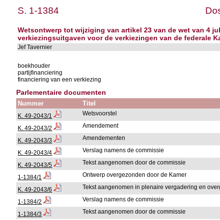
S. 1-1384
Dos
Wetsontwerp tot wijziging van artikel 23 van de wet van 4 j
verkiezingsuitgaven voor de verkiezingen van de federale K
Jef Tavernier
boekhouder
partijfinanciering
financiering van een verkiezing
Parlementaire documenten
Nummer
Titel
Wetsvoorstel
K. 49-2043/1
Amendement
K. 49-2043/2
Amendementen
K. 49-2043/3
Verslag namens de commissie
K. 49-2043/4
Tekst aangenomen door de commissie
K. 49-2043/5
Ontwerp overgezonden door de Kamer
1-1384/1
Tekst aangenomen in plenaire vergadering en ove
K. 49-2043/6
Verslag namens de commissie
1-1384/2
Tekst aangenomen door de commissie
1-1384/3