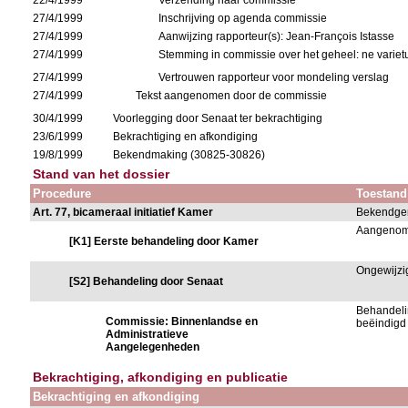
22/4/1999
Verzending naar commissie
27/4/1999
Inschrijving op agenda commissie
27/4/1999
Aanwijzing rapporteur(s): Jean-François Istasse
27/4/1999
Stemming in commissie over het geheel: ne variet
27/4/1999
Vertrouwen rapporteur voor mondeling verslag
27/4/1999
Tekst aangenomen door de commissie
30/4/1999
Voorlegging door Senaat ter bekrachtiging
23/6/1999
Bekrachtiging en afkondiging
19/8/1999
Bekendmaking (30825-30826)
Stand van het dossier
Procedure
Toestand
Art. 77, bicameraal initiatief Kamer
Bekendge
Aangeno
[K1] Eerste behandeling door Kamer
Ongewijz
[S2] Behandeling door Senaat
Behandeli
Commissie: Binnenlandse en
beëindigd
Administratieve
Aangelegenheden
Bekrachtiging, afkondiging en publicatie
Bekrachtiging en afkondiging