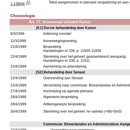
Tekst aangenomen in plenaire vergadering en aan 
1-1384/4
Chronologie
Art. 77, bicameraal initiatief Kamer
[K1] Eerste behandeling door Kamer
8/3/1999
Indiening voorstel
11/3/1999
Inoverwegingneming
21/4/1999
Bespreking
Handelingen nr 336, p. 11855-11856
22/4/1999
Stemming over het geheel: geamendeerd (eenparig)
Handelingen nr 338, p. 11911
22/4/1999
Aanneming na amendering
[S2] Behandeling door Senaat
22/4/1999
Overzending aan Senaat
22/4/1999
Verzending naar commissie: Binnenlandse en Adminis
27/4/1999
Inschrijving op agenda plenaire
28/4/1999
Algemene bespreking
28/4/1999
Artikelsgewijze bespreking
30/4/1999
Stemming over het geheel: ne varietur (+66/-0/o0)
Commissie: Binnenlandse en Administratieve Aang