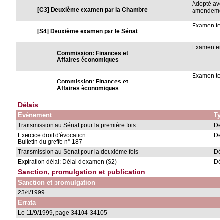
Adopté av
[C3] Deuxième examen par la Chambre
amendem
Examen t
[S4] Deuxième examen par le Sénat
Examen en
Commission: Finances et
Affaires économiques
Examen t
Commission: Finances et
Affaires économiques
Délais
Evénement
Ty
Transmission au Sénat pour la première fois
Dé
Exercice droit d'évocation
Dé
Bulletin du greffe n° 187
Transmission au Sénat pour la deuxième fois
Dé
Expiration délai: Délai d'examen (S2)
Dé
Sanction, promulgation et publication
Sanction et promulgation
23/4/1999
Errata
Le 11/9/1999, page 34104-34105