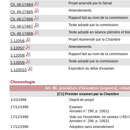
Projet amendé par le Sénat
Ch. 49-1748/4
Amendements
Ch. 49-1748/5
Rapport fait au nom de la commission
Ch. 49-1748/6
Texte adopté par la commission
Ch. 49-1748/7
Texte adopté en séance plénière et tr
Ch. 49-1748/8
Projet réamendé par la Chambre
1-1205/6
Amendements
1-1205/7
Rapport fait au nom de la commission
1-1205/8
Texte adopté par la commission
1-1205/9
Expiration du délai d'examen
1-1205/10
Chronologie
Art. 80, procédure d'évocation (urgence), initi
[C1] Premier examen par la Chambre
1/10/1998
Dépôt de projet
17/12/1998
Examen
Annales n° 296, p. 10611
17/12/1998
Vote sur l'ensemble: ne varietur (+85/-
Annales n° 296, p. 10631
17/12/1998
Adoption sans amendement