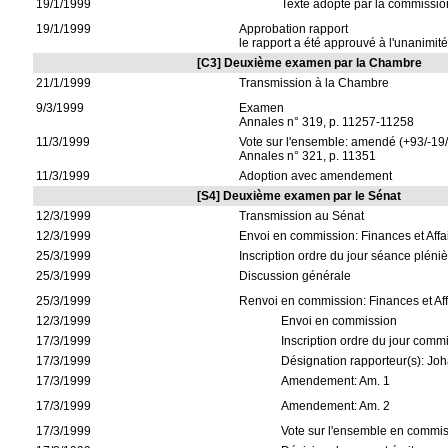
19/1/1999
Texte adopté par la commissio
19/1/1999
Approbation rapport
le rapport a été approuvé à l'unanimité
[C3] Deuxième examen par la Chambre
21/1/1999
Transmission à la Chambre
9/3/1999
Examen
Annales n° 319, p. 11257-11258
11/3/1999
Vote sur l'ensemble: amendé (+93/-19
Annales n° 321, p. 11351
11/3/1999
Adoption avec amendement
[S4] Deuxième examen par le Sénat
12/3/1999
Transmission au Sénat
12/3/1999
Envoi en commission: Finances et Aff
25/3/1999
Inscription ordre du jour séance pléni
25/3/1999
Discussion générale
25/3/1999
Renvoi en commission: Finances et Af
12/3/1999
Envoi en commission
17/3/1999
Inscription ordre du jour comm
17/3/1999
Désignation rapporteur(s): Jo
17/3/1999
Amendement: Am. 1
17/3/1999
Amendement: Am. 2
17/3/1999
Vote sur l'ensemble en commis