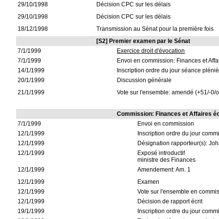
29/10/1998
Décision CPC sur les délais
29/10/1998
Décision CPC sur les délais
18/12/1998
Transmission au Sénat pour la première fois
[S2] Premier examen par le Sénat
7/1/1999
Exercice droit d'évocation
7/1/1999
Envoi en commission: Finances et Aff
14/1/1999
Inscription ordre du jour séance pléni
20/1/1999
Discussion générale
21/1/1999
Vote sur l'ensemble: amendé (+51/-0/
Commission: Finances et Affaires 
7/1/1999
Envoi en commission
12/1/1999
Inscription ordre du jour comm
12/1/1999
Désignation rapporteur(s): Jo
12/1/1999
Exposé introductif
ministre des Finances
12/1/1999
Amendement: Am. 1
12/1/1999
Examen
12/1/1999
Vote sur l'ensemble en commis
12/1/1999
Décision de rapport écrit
19/1/1999
Inscription ordre du jour comm