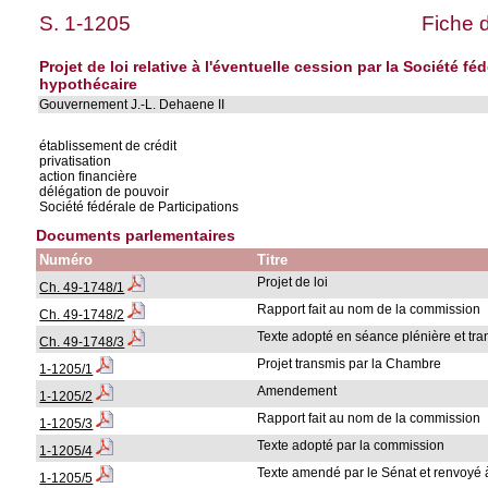
S. 1-1205
Fiche 
Projet de loi relative à l'éventuelle cession par la Société fé
hypothécaire
Gouvernement J.-L. Dehaene II
établissement de crédit
privatisation
action financière
délégation de pouvoir
Société fédérale de Participations
Documents parlementaires
Numéro
Titre
Projet de loi
Ch. 49-1748/1
Rapport fait au nom de la commission
Ch. 49-1748/2
Texte adopté en séance plénière et tr
Ch. 49-1748/3
Projet transmis par la Chambre
1-1205/1
Amendement
1-1205/2
Rapport fait au nom de la commission
1-1205/3
Texte adopté par la commission
1-1205/4
Texte amendé par le Sénat et renvoyé
1-1205/5