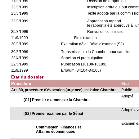
17/3/1999
Décision de rapport écrit
23/3/1999
Inscription ordre du jour comm
23/3/1999
Texte adopté par la commissio
23/3/1999
Approbation rapport
le rapport a été approuvé à l'u
25/3/1999
Renvoi en commission
11/9/1999
Fin d'examen
30/3/1999
Expiration délai: Délai d'examen (S2)
30/3/1999
Transmission à la Chambre pour sanction
23/4/1999
Sanction et promulgation
22/5/1999
Publication (18188-18189)
11/9/1999
Erratum (34104-34105)
Etat du dossier
Procédure
Etat
Art. 80, procédure d'évocation (urgence), initiative Chambre
Publié
Adopté
[C1] Premier examen par la Chambre
Adopté a
[S2] Premier examen par le Sénat
Examen en
Commission: Finances et
Affaires économiques