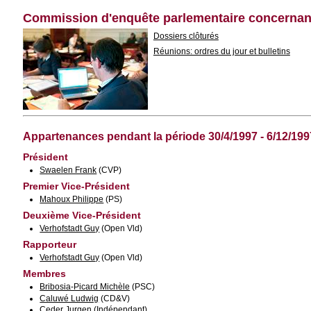
Commission d'enquête parlementaire concerna
Dossiers clôturés
Réunions: ordres du jour et bulletins
Appartenances pendant la période 30/4/1997 - 6/12/199
Président
Swaelen Frank
(CVP)
Premier Vice-Président
Mahoux Philippe
(PS)
Deuxième Vice-Président
Verhofstadt Guy
(Open Vld)
Rapporteur
Verhofstadt Guy
(Open Vld)
Membres
Bribosia-Picard Michèle
(PSC)
Caluwé Ludwig
(CD&V)
Ceder Jurgen
(Indépendant)