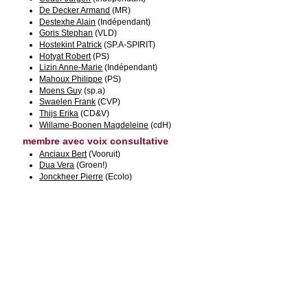
De Decker Armand
(MR)
Destexhe Alain
(Indépendant)
Goris Stephan
(VLD)
Hostekint Patrick
(SP.A-SPIRIT)
Hotyat Robert
(PS)
Lizin Anne-Marie
(Indépendant)
Mahoux Philippe
(PS)
Moens Guy
(sp.a)
Swaelen Frank
(CVP)
Thijs Erika
(CD&V)
Willame-Boonen Magdeleine
(cdH)
membre avec voix consultative
Anciaux Bert
(Vooruit)
Dua Vera
(Groen!)
Jonckheer Pierre
(Ecolo)