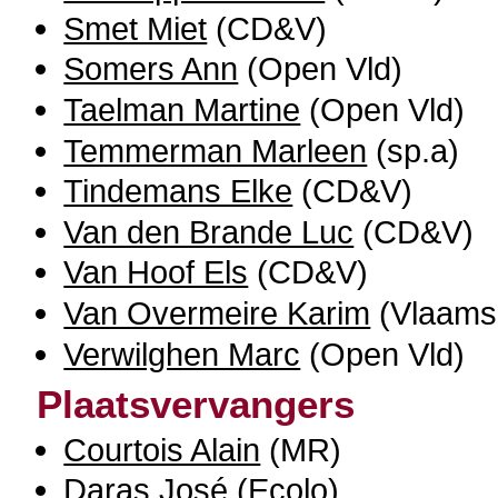
Smet Miet
(CD&V)
Somers Ann
(Open Vld)
Taelman Martine
(Open Vld)
Temmerman Marleen
(sp.a)
Tindemans Elke
(CD&V)
Van den Brande Luc
(CD&V)
Van Hoof Els
(CD&V)
Van Overmeire Karim
(Vlaams
Verwilghen Marc
(Open Vld)
Plaatsvervangers
Courtois Alain
(MR)
Daras José
(Ecolo)