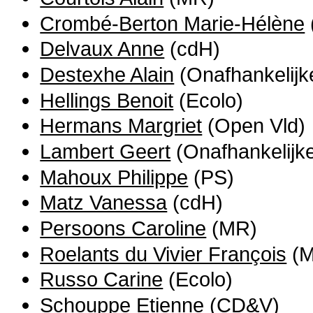
Crombé-Berton Marie-Hélène
Delvaux Anne
(cdH)
Destexhe Alain
(Onafhankelijk
Hellings Benoit
(Ecolo)
Hermans Margriet
(Open Vld)
Lambert Geert
(Onafhankelijk
Mahoux Philippe
(PS)
Matz Vanessa
(cdH)
Persoons Caroline
(MR)
Roelants du Vivier François
(M
Russo Carine
(Ecolo)
Schouppe Etienne
(CD&V)