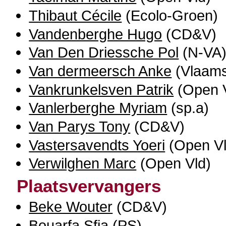
Thibaut Cécile
(Ecolo-Groen)
Vandenberghe Hugo
(CD&V)
Van Den Driessche Pol
(N-VA
Van dermeersch Anke
(Vlaams
Vankrunkelsven Patrik
(Open V
Vanlerberghe Myriam
(sp.a)
Van Parys Tony
(CD&V)
Vastersavendts Yoeri
(Open Vl
Verwilghen Marc
(Open Vld)
Plaatsvervangers
Beke Wouter
(CD&V)
Bouarfa Sfia
(PS)