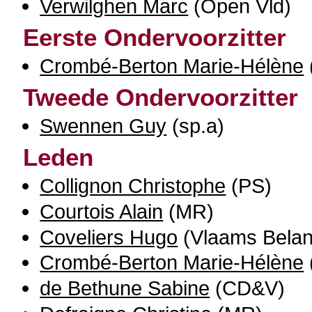
Verwilghen Marc
(Open Vld)
Eerste Ondervoorzitter
Crombé-Berton Marie-Hélène
Tweede Ondervoorzitter
Swennen Guy
(sp.a)
Leden
Collignon Christophe
(PS)
Courtois Alain
(MR)
Coveliers Hugo
(Vlaams Belan
Crombé-Berton Marie-Hélène
de Bethune Sabine
(CD&V)