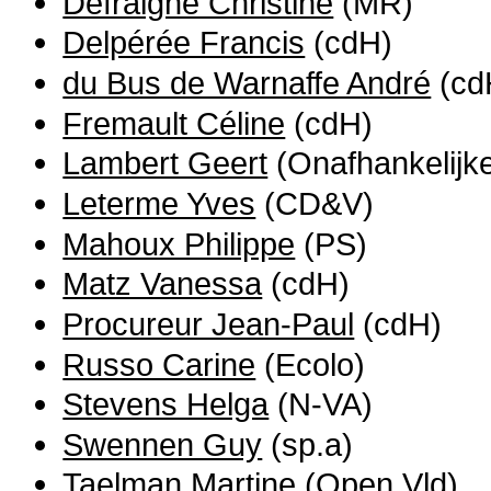
Defraigne Christine
(MR)
Delpérée Francis
(cdH)
du Bus de Warnaffe André
(cd
Fremault Céline
(cdH)
Lambert Geert
(Onafhankelijk
Leterme Yves
(CD&V)
Mahoux Philippe
(PS)
Matz Vanessa
(cdH)
Procureur Jean-Paul
(cdH)
Russo Carine
(Ecolo)
Stevens Helga
(N-VA)
Swennen Guy
(sp.a)
Taelman Martine
(Open Vld)