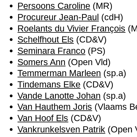
Persoons Caroline
(MR)
Procureur Jean-Paul
(cdH)
Roelants du Vivier François
(M
Schelfhout Els
(CD&V)
Seminara Franco
(PS)
Somers Ann
(Open Vld)
Temmerman Marleen
(sp.a)
Tindemans Elke
(CD&V)
Vande Lanotte Johan
(sp.a)
Van Hauthem Joris
(Vlaams B
Van Hoof Els
(CD&V)
Vankrunkelsven Patrik
(Open V