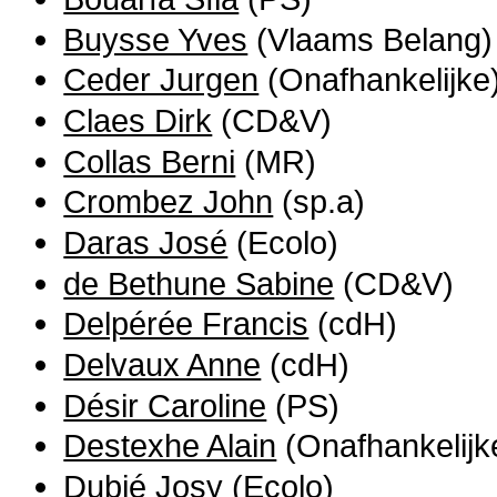
Buysse Yves
(Vlaams Belang)
Ceder Jurgen
(Onafhankelijke
Claes Dirk
(CD&V)
Collas Berni
(MR)
Crombez John
(sp.a)
Daras José
(Ecolo)
de Bethune Sabine
(CD&V)
Delpérée Francis
(cdH)
Delvaux Anne
(cdH)
Désir Caroline
(PS)
Destexhe Alain
(Onafhankelijk
Dubié Josy
(Ecolo)