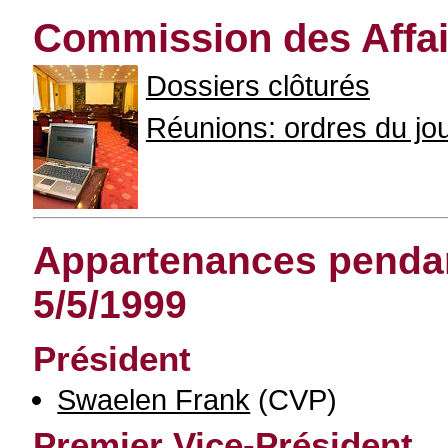
Commission des Affair
Dossiers clôturés
Réunions: ordres du jour
Appartenances pendant
5/5/1999
Président
Swaelen Frank
(CVP)
Premier Vice-Président