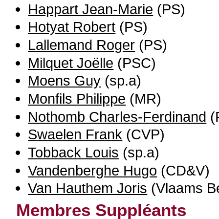
Happart Jean-Marie
(PS)
Hotyat Robert
(PS)
Lallemand Roger
(PS)
Milquet Joëlle
(PSC)
Moens Guy
(sp.a)
Monfils Philippe
(MR)
Nothomb Charles-Ferdinand
(
Swaelen Frank
(CVP)
Tobback Louis
(sp.a)
Vandenberghe Hugo
(CD&V)
Van Hauthem Joris
(Vlaams B
Membres Suppléants