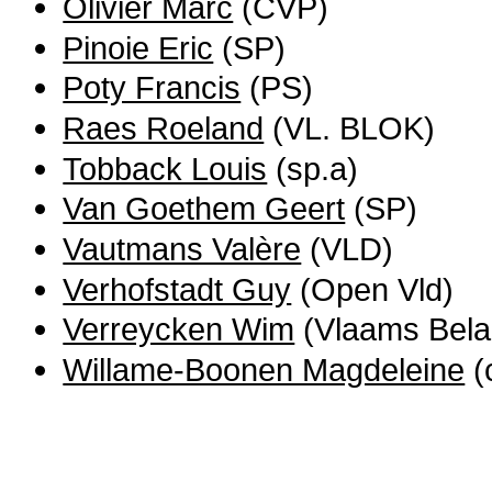
Olivier Marc
(CVP)
Pinoie Eric
(SP)
Poty Francis
(PS)
Raes Roeland
(VL. BLOK)
Tobback Louis
(sp.a)
Van Goethem Geert
(SP)
Vautmans Valère
(VLD)
Verhofstadt Guy
(Open Vld)
Verreycken Wim
(Vlaams Bela
Willame-Boonen Magdeleine
(