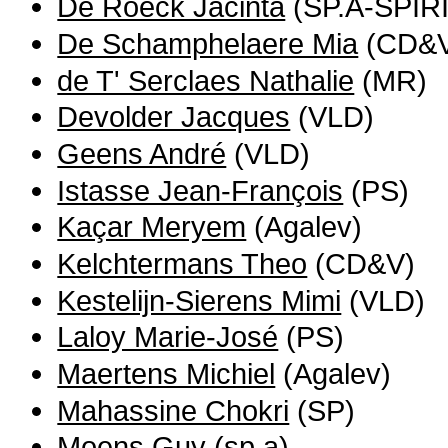
De Roeck Jacinta
(SP.A-SPIRI
De Schamphelaere Mia
(CD&
de T' Serclaes Nathalie
(MR)
Devolder Jacques
(VLD)
Geens André
(VLD)
Istasse Jean-François
(PS)
Kaçar Meryem
(Agalev)
Kelchtermans Theo
(CD&V)
Kestelijn-Sierens Mimi
(VLD)
Laloy Marie-José
(PS)
Maertens Michiel
(Agalev)
Mahassine Chokri
(SP)
Moens Guy
(sp.a)