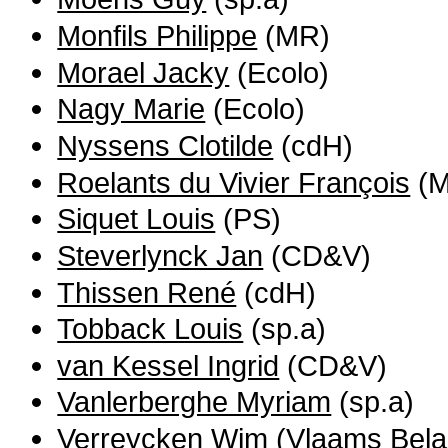
Monfils Philippe
(MR)
Morael Jacky
(Ecolo)
Nagy Marie
(Ecolo)
Nyssens Clotilde
(cdH)
Roelants du Vivier François
(M
Siquet Louis
(PS)
Steverlynck Jan
(CD&V)
Thissen René
(cdH)
Tobback Louis
(sp.a)
van Kessel Ingrid
(CD&V)
Vanlerberghe Myriam
(sp.a)
Verreycken Wim
(Vlaams Bela