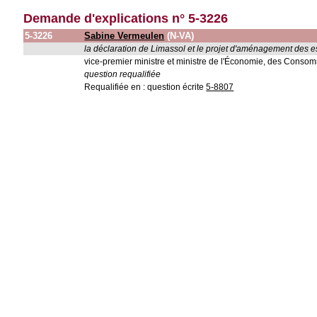
Demande d'explications n° 5-3226
5-3226
Sabine Vermeulen
(N-VA)
la déclaration de Limassol et le projet d'aménagement des 
vice-premier ministre et ministre de l'Économie, des Conso
question requalifiée
Requalifiée en : question écrite
5-8807